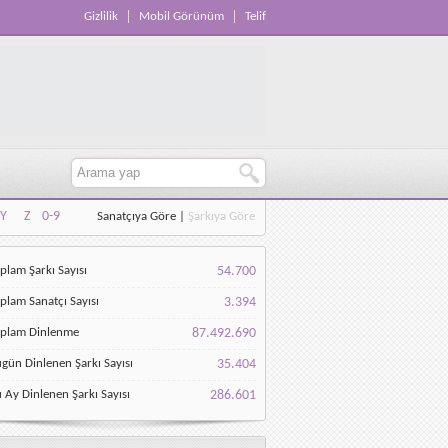
Gizlilik
Mobil Görünüm
Telif
Y
Z
0-9
Sanatçıya Göre
|
Şarkıya Göre
Y
Z
0-9
plam Şarkı Sayısı
54.700
plam Sanatçı Sayısı
3.394
oplam Dinlenme
87.492.690
gün Dinlenen Şarkı Sayısı
35.404
 Ay Dinlenen Şarkı Sayısı
286.601