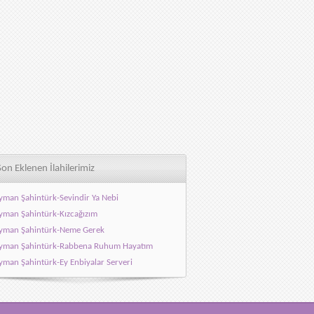
Son Eklenen İlahilerimiz
yman Şahintürk-Sevindir Ya Nebi
yman Şahintürk-Kızcağızım
yman Şahintürk-Neme Gerek
eyman Şahintürk-Rabbena Ruhum Hayatım
yman Şahintürk-Ey Enbiyalar Serveri