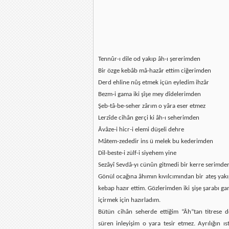
Tennûr-ı dile od yakıp âh-ı şererimden
Bir özge kebâb mâ-hazâr ettim ciğerimden
Derd ehline nûş etmek içün eyledim ihzâr
Bezm-i gama iki şîşe mey dîdelerimden
Şeb-tâ-be-seher zârım o yâra eser etmez
Lerzîde cihân gerçi ki âh-ı seherimden
Âvâze-i hicr-i elemi düşeli dehre
Mâtem-zededir ins ü melek bu kederimden
Dil-beste-i zülf-i siyehem yine
Sezâyî Sevdâ-yı cünûn gitmedi bir kerre serimde
Gönül ocağına âhımın kıvılcımından bir ateş yakı
kebap hazır ettim. Gözlerimden iki şişe şarabı ga
içirmek için hazırladım.
Bütün cihân seherde ettiğim “Âh”tan titrese
süren inleyişim o yara tesir etmez. Ayrılığın ı