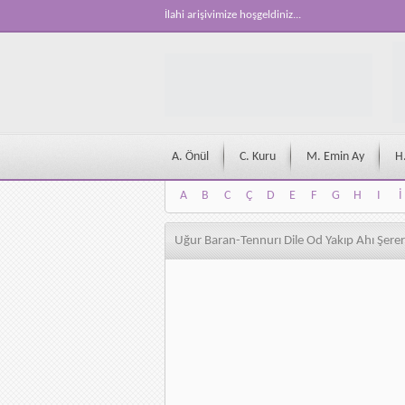
İlahi arişivimize hoşgeldiniz...
A. Önül
C. Kuru
M. Emin Ay
H
A
B
C
Ç
D
E
F
G
H
I
İ
A
B
C
Ç
D
E
F
G
H
I
İ
Uğur Baran-Tennurı Dile Od Yakıp Ahı Şer