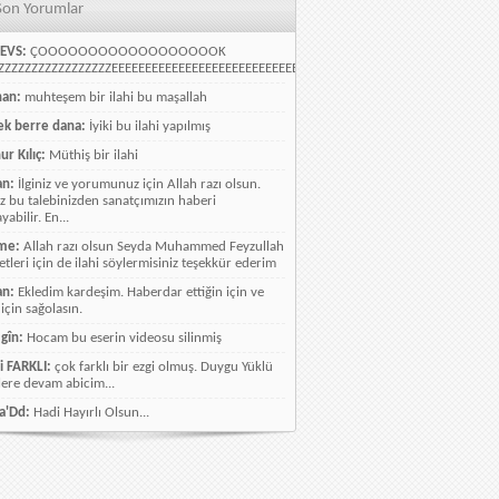
Son Yorumlar
EVS:
ÇOOOOOOOOOOOOOOOOOOK
ZZZZZZZZZZZZZZZZEEEEEEEEEEEEEEEEEEEEEEEEEEEEELLLLLLLLLLLLLLLLLLLLLLLL
han:
muhteşem bir ilahi bu maşallah
k berre dana:
İyiki bu ilahi yapılmış
ur Kılıç:
Müthiş bir ilahi
an:
İlginiz ve yorumunuz için Allah razı olsun.
ız bu talebinizden sanatçımızın haberi
abilir. En...
me:
Allah razı olsun Seyda Muhammed Feyzullah
etleri için de ilahi söylermisiniz teşekkür ederim
an:
Ekledim kardeşim. Haberdar ettiğin için ve
 için sağolasın.
gîn:
Hocam bu eserin videosu silinmiş
i FARKLI:
çok farklı bir ezgi olmuş. Duygu Yüklü
lere devam abicim...
a'Dd:
Hadi Hayırlı Olsun...