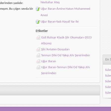
Nevbahar Ateş
derimden yaslıdır.
mışım. Bu çılgın sevda bir
Uğur Baran-Âmine Hatun Muhammed
Anesi
Uğur Baran-Yadı Hayali Yar İle
Etiketler
Güli Ruhsar Klasik Şiir Okumaları-2023
Albümü
Şiir/Anlatım Dosyaları
Tennurı Dile Od Yakıp Ahı Şererimden
En 
Uğur Baran
Uğur Baran-Tennurı Dile Od Yakıp Ahı
Süle
Şererimden
Süle
Süle
Sül
Süle