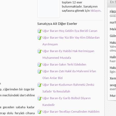
En 
toplam 12 eser
Yakıp
bulunmaktadır. Sanatçının
Ahı
sayfasına gitmek için
tıklayın
.
Şererimden
FİRD
için
GÜZZ
nur
Sanatçıya Ait Diğer Eserler
Mele
Uğur Baran-Hoş Geldin Eya Beridi Canan
Güln
Uğur Baran-Vay Yüz Bin Vay Kim Dildardan
Hak
Ayrılmışam
Yaln
olmay
Uğur Baran-Ey Habibi Hak Kerimüşşan
Hali
Muhammed Mustafa
hazr
Uğur Baran-Sakın Terki Edebden
Hak
Uğur Baran-Zatı Hakk'da Mahremi İrfan
ilgin
Olan Anlar Bizi
Xem
n
Uğur Baran-Kudumun Rahmetü Zevkü
sevg
eser
p, ciğerimden bir özge bir
Safadır Ya Resulallah
m meclisindeki dert ehline
Mur
Uğur Baran-Ey Garib Bülbül Diyarın
Kandedir
 de geceden sabaha kadar
Uğur Baran-Tecellayı Cemalinden Habibim
stırap dolu feryâdı cihana