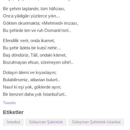
Bir şehrin taştandır, tüm hâfızası,
Onca yâdigârı yüzlerce yılın…
Gökten okunmakta; «Mehmed» imzası,
Bu şehirde ten ve ruh Osmanlı’nın!..
Efendilik verir, onda ikamet,
Bu şehir âdeta bir kutsî nehir…
Baş döndürür, Tâlî, ondaki kāmet,
Bozulmayan efsun, sönmeyen sihir!..
Dolaşın âlemi ve kıyaslayın;
Bulabilirseniz, atlastan bulun!..
Nasıl ki eşi yok, göklerde ayın;
Bir benzeri daha yok İstanbul’un!..
Tweetle
Etiketler
İstanbul
Süleyman Şahintürk
Süleyman Şahintürk-İstanbul