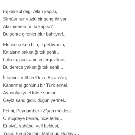
Eşkâli kul değil Allah yapısı,
Sîmâsı nur yüzlü bir genç-ihtiyar.
Alâimisemâ mı ki kapısı?
Bu şehre girenler olur bahtiyar!..
Elense çeken bir çift pehlivânın,
Kıt’aların bakıştığı tek şehir…
Lâlenin, goncanın ve erguvânın,
Bu derece yakıştığı tek şehir!..
İstanbul; mühtedî kızı, Bizans’ın;
Kaptırmış gönlünü bir Türk erine!..
Ayasofya’yı el kilise sansın;
Çeyiz sandığıdır, düğün yerine!..
Fet hi, Peygamber-i Zîşan müjdesi,
O müjdeye bende, nice fedâî…
Enbiyâ, sahâbe, velî beldesi,
Yûşâ, Eyüp Sultan, Mahmud Hüdâyî…