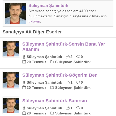
Süleyman Şahintürk
Sitemizde sanatçıya ait toplam 4109 eser
bulunmaktadır. Sanatçının sayfasına gitmek için
tıklayın
.
Sanatçıya Ait Diğer Eserler
Süleyman Şahintürk-Sensin Bana Yar
Allahım
Süleyman Şahintürk
2
0
20 Temmuz
Süleyman Şahintürk
Süleyman Şahintürk-Göçerim Ben
Süleyman Şahintürk
1
0
20 Temmuz
Süleyman Şahintürk
Süleyman Şahintürk-Sanırsın
Süleyman Şahintürk
1
0
20 Temmuz
Süleyman Şahintürk