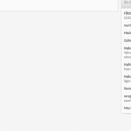
En 
FİRD
GÜZZ
nur
Mele
Güln
Hak
Yaln
olmay
Hali
hazr
Hak
ilgin
Xem
sevg
eser
Mur