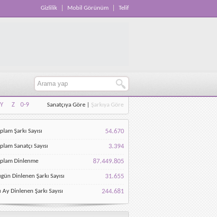
Gizlilik
Mobil Görünüm
Telif
Y
Z
0-9
Sanatçıya Göre
|
Şarkıya Göre
Y
Z
0-9
plam Şarkı Sayısı
54.670
plam Sanatçı Sayısı
3.394
oplam Dinlenme
87.449.805
gün Dinlenen Şarkı Sayısı
31.655
 Ay Dinlenen Şarkı Sayısı
244.681