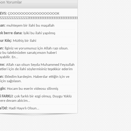
Son Yorumlar
EVS:
ÇOOOOOOOOOOOOOOOOOOK
ZZZZZZZZZZZZZZZZEEEEEEEEEEEEEEEEEEEEEEEEEEEEELLLLLLLLLLLLLLLLLLLLLLLL
han:
muhteşem bir ilahi bu maşallah
k berre dana:
İyiki bu ilahi yapılmış
ur Kılıç:
Müthiş bir ilahi
an:
İlginiz ve yorumunuz için Allah razı olsun.
ız bu talebinizden sanatçımızın haberi
abilir. En...
me:
Allah razı olsun Seyda Muhammed Feyzullah
etleri için de ilahi söylermisiniz teşekkür ederim
an:
Ekledim kardeşim. Haberdar ettiğin için ve
 için sağolasın.
gîn:
Hocam bu eserin videosu silinmiş
i FARKLI:
çok farklı bir ezgi olmuş. Duygu Yüklü
lere devam abicim...
a'Dd:
Hadi Hayırlı Olsun...