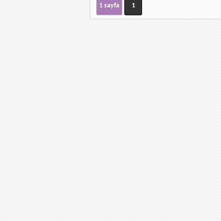
için
1 sayfa
1