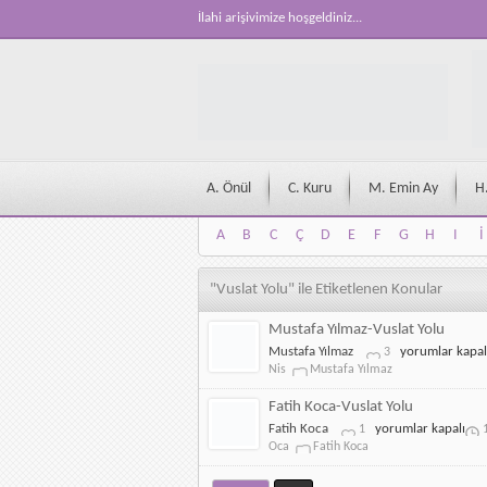
İlahi arişivimize hoşgeldiniz...
A. Önül
C. Kuru
M. Emin Ay
H
A
B
C
Ç
D
E
F
G
H
I
İ
A
B
C
Ç
D
E
F
G
H
I
İ
"Vuslat Yolu" ile Etiketlenen Konular
Mustafa Yılmaz-Vuslat Yolu
Mustafa
Mustafa Yılmaz
yorumlar kapal
3
Yılmaz-
Nis
Mustafa Yılmaz
Vuslat
Yolu
Fatih Koca-Vuslat Yolu
için
Fatih
Fatih Koca
yorumlar kapalı
1
Koca-
Oca
Fatih Koca
Vuslat
Yolu