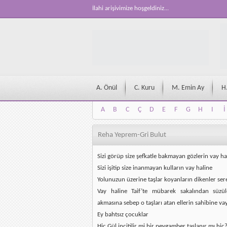
İlahi arişivimize hoşgeldiniz...
A. Önül
C. Kuru
M. Emin Ay
H
A
B
C
Ç
D
E
F
G
H
I
İ
A
B
C
Ç
D
E
F
G
H
I
İ
Reha Yeprem-Gri Bulut
Sizi görüp size şefkatle bakmayan gözlerin vay ha
Sizi işitip size inanmayan kulların vay haline
Yolunuzun üzerine taşlar koyanların dikenler ser
Vay haline Taif’te mübarek sakalından süzül
akmasına sebep o taşları atan ellerin sahibine va
Ey bahtsız çocuklar
Hiç Gül incitilir mi bir peygamber taşlanır mı hiç