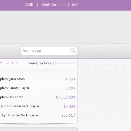
Gizlilik
Mobil Görünüm
Telif
Y
Z
0-9
Sanatçıya Göre
|
Şarkıya Göre
Y
Z
0-9
plam Şarkı Sayısı
54.753
plam Sanatçı Sayısı
3.394
oplam Dinlenme
87.558.689
gün Dinlenen Şarkı Sayısı
17.088
 Ay Dinlenen Şarkı Sayısı
350.917