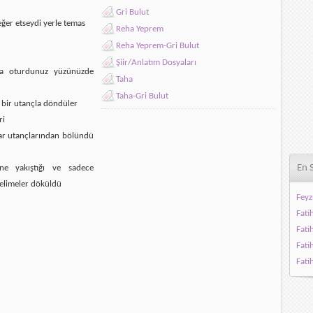
Gri Bulut
ğer etseydi yerle temas
Reha Yeprem
Reha Yeprem-Gri Bulut
Şiir/Anlatım Dosyaları
da oturdunuz yüzünüzde
Taha
Taha-Gri Bulut
e bir utançla döndüler
ri
lar utançlarından bölündü
En 
e yakıştığı ve sadece
elimeler döküldü
Feyz
Fati
Fati
Fati
Fati