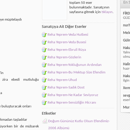
En 
toplam 50 eser
bulunmaktadır. Sanatçının
sayfasına gitmek için
tıklayın
.
FİRD
GÜZZ
meye müptelaydı
nur
Sanatçıya Ait Diğer Eserler
Mele
Reha Yeprem-Veda Hutbesi
Güln
Reha Yeprem-Veda Busesi
Hak
Reha Yeprem-Ebruli Rüya
Yaln
olmay
Reha Yeprem-Gözlerin
Hali
Reha Yeprem-Yokluğunun Ardından
hazr
Reha Yeprem-Bu Mektup Size Efendim
’in
Hak
zi zira ebedi mutluluğu
Reha Yeprem-Uhud
ilgin
Reha Yeprem-Sadık Dost
Xem
ra
Reha Yeprem-Ne Kadar Seviyoruz
sevg
eser
Reha Yeprem-Sensizliğin Hicranı
e buluşturacak onları
Mur
Etiketler
rkmadan taşladılar
Doğum Gününüz Kutlu Olsun Efendimiz-
küyorken bir de mübarek
2006 Albümü