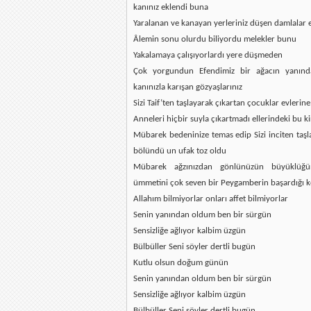
kanınız eklendi buna
Yaralanan ve kanayan yerleriniz düşen damlalar e
Âlemin sonu olurdu biliyordu melekler bunu
Yakalamaya çalışıyorlardı yere düşmeden
Çok yorgundun Efendimiz bir ağacın yanın
kanınızla karışan gözyaşlarınız
Sizi Taif’ten taşlayarak çıkartan çocuklar evlerin
Anneleri hiçbir suyla çıkartmadı ellerindeki bu ki
Mübarek bedeninize temas edip Sizi inciten taş
bölündü un ufak toz oldu
Mübarek ağzınızdan gönlünüzün büyüklüğün
ümmetini çok seven bir Peygamberin başardığı k
Allahım bilmiyorlar onları affet bilmiyorlar
Senin yanından oldum ben bir sürgün
Sensizliğe ağlıyor kalbim üzgün
Bülbüller Seni söyler dertli bugün
Kutlu olsun doğum günün
Senin yanından oldum ben bir sürgün
Sensizliğe ağlıyor kalbim üzgün
Bülbüller Seni söyler dertli bugün