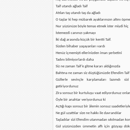
Taif utandı ağladı Taif
Atılan taş utandı taş da ağladı
O taşlar ki hep mübarek ayaklarınızın altını öp
Nur yüzünüze böyle temas etmek ister miydi hiç
İstemezdi canınızı yakmayı
İki dağ arasında küçük bir kentti Taif.
Sizden bihaber yaşayanları vardı
Henüz içmemişti ellerinizden iman şerbetini
Tadını bilmiyorlardı daha
Siz ne zaman Taif’e gitme kararı aldığınızda
Bahtına ne zaman siz düştüğünüzde Efendim Taif
Güllerle sevinçle karşılamaları lazımdı si
getiriyordunuz
Zira sonsuz bir kurtuluşu vaat ediyordunuz onla
Öyle bir anahtar veriyordunuz ki
Açtığı kapı sonsuz bir âlemin sonsuz saadetleriyl
Ne gül uzattılar size ne hakkı ile davrandılar
Taşladılar sizi Efendim utanmadan sıkılmadan ko
Gül yüzünüzden ümmetin affı için gözyaşı dö