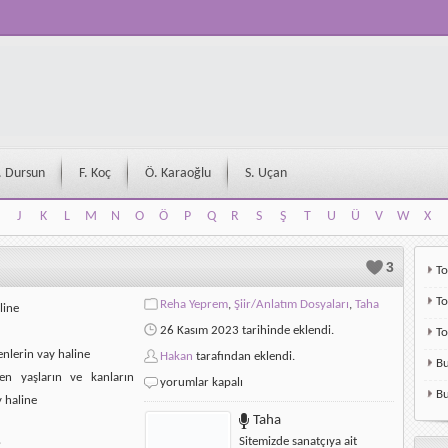
. Dursun
F. Koç
Ö. Karaoğlu
S. Uçan
J
K
L
M
N
O
Ö
P
Q
R
S
Ş
T
U
Ü
V
W
X
J
K
L
M
N
O
Ö
P
Q
R
S
Ş
T
U
Ü
V
W
X
3
To
To
Reha Yeprem
,
Şiir/Anlatım Dosyaları
,
Taha
line
26 Kasım 2023 tarihinde eklendi.
T
enlerin vay haline
Hakan
tarafından eklendi.
Bu
en yaşların ve kanların
Reha
yorumlar kapalı
Bu
Yeprem-
y haline
Gri
Taha
Bulut
Sitemizde sanatçıya ait
için
?