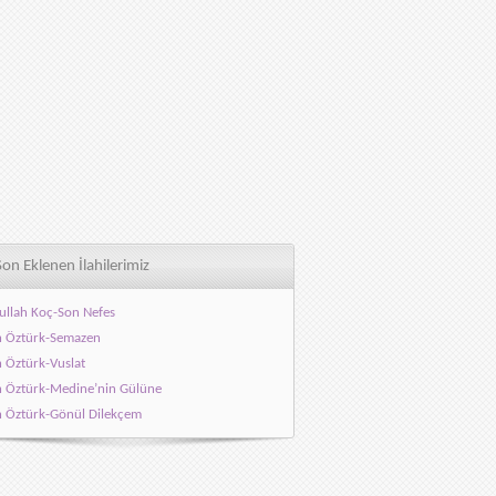
Son Eklenen İlahilerimiz
ullah Koç-Son Nefes
h Öztürk-Semazen
h Öztürk-Vuslat
h Öztürk-Medine’nin Gülüne
h Öztürk-Gönül Dilekçem