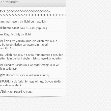
Son Yorumlar
EVS:
ÇOOOOOOOOOOOOOOOOOOK
ZZZZZZZZZZZZZZZZEEEEEEEEEEEEEEEEEEEEEEEEEEEEELLLLLLLLLLLLLLLLLLLLLLLL
han:
muhteşem bir ilahi bu maşallah
k berre dana:
İyiki bu ilahi yapılmış
ur Kılıç:
Müthiş bir ilahi
an:
İlginiz ve yorumunuz için Allah razı olsun.
ız bu talebinizden sanatçımızın haberi
abilir. En...
me:
Allah razı olsun Seyda Muhammed Feyzullah
etleri için de ilahi söylermisiniz teşekkür ederim
an:
Ekledim kardeşim. Haberdar ettiğin için ve
 için sağolasın.
gîn:
Hocam bu eserin videosu silinmiş
i FARKLI:
çok farklı bir ezgi olmuş. Duygu Yüklü
lere devam abicim...
a'Dd:
Hadi Hayırlı Olsun...