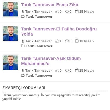
Tarık Tanrısever-Esma Zikir
Tarık Tanrısever
0
0
15 Nisan
Tarık Tanrısever
Tarık Tanrısever-El Fatiha Dosdoğru
Yolda
Tarık Tanrısever
1
0
15 Nisan
Tarık Tanrısever
Tarık Tanrısever-Aşık Oldum
Muhammed’e
Tarık Tanrısever
0
0
15 Nisan
Tarık Tanrısever
ZİYARETÇİ YORUMLARI
Henüz yorum yapılmamış. İlk yorumu aşağıdaki form aracılığıyla siz
yapabilirsiniz.