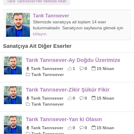
Tarık Tanrısever-Her Nefeste Allah
Tarık Tanrısever
Sitemizde sanatçıya ait toplam 14 eser
bulunmaktadır. Sanatçının sayfasına gitmek için
tıklayın
.
Sanatçıya Ait Diğer Eserler
Tarık Tanrısever-Ay Doğdu Üzerimize
Tarık Tanrısever
1
0
15 Nisan
Tarık Tanrısever
Tarık Tanrısever-Zikir Şükür Fikir
Tarık Tanrısever
0
0
15 Nisan
Tarık Tanrısever
Tarık Tanrısever-Yan ki Olasın
Tarık Tanrısever
0
0
15 Nisan
Tarık Tanrısever