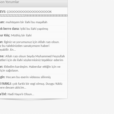
Son Yorumlar
EVS:
ÇOOOOOOOOOOOOOOOOOOK
ZZZZZZZZZZZZZZZZEEEEEEEEEEEEEEEEEEEEEEEEEEEEELLLLLLLLLLLLLLLLLLLLLLLL
han:
muhteşem bir ilahi bu maşallah
k berre dana:
İyiki bu ilahi yapılmış
ur Kılıç:
Müthiş bir ilahi
an:
İlginiz ve yorumunuz için Allah razı olsun.
ız bu talebinizden sanatçımızın haberi
abilir. En...
me:
Allah razı olsun Seyda Muhammed Feyzullah
etleri için de ilahi söylermisiniz teşekkür ederim
an:
Ekledim kardeşim. Haberdar ettiğin için ve
 için sağolasın.
gîn:
Hocam bu eserin videosu silinmiş
i FARKLI:
çok farklı bir ezgi olmuş. Duygu Yüklü
lere devam abicim...
a'Dd:
Hadi Hayırlı Olsun...