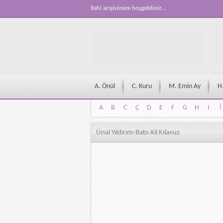
İlahi arişivimize hoşgeldiniz...
A. Önül
C. Kuru
M. Emin Ay
H
A
B
C
Ç
D
E
F
G
H
I
İ
A
B
C
Ç
D
E
F
G
H
I
İ
Ünal Yıldırım-Babı Ali Kılavuz