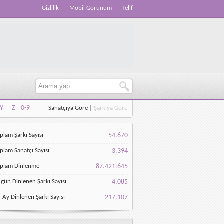
Gizlilik
Mobil Görünüm
Telif
Y
Z
0-9
Sanatçıya Göre
|
Şarkıya Göre
Y
Z
0-9
plam Şarkı Sayısı
54.670
plam Sanatçı Sayısı
3.394
oplam Dinlenme
87.421.645
gün Dinlenen Şarkı Sayısı
4.085
 Ay Dinlenen Şarkı Sayısı
217.107