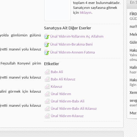
En 
toplam 4 eser bulunmaktadır.
için
Sanatçının sayfasına gitmek
için
tıklayın
.
FİRD
GÜZZ
nur
Sanatçıya Ait Diğer Eserler
Mele
yolda gönlümün gülünü
Ünal Yıldırım-Yollarımı Aç Allahım
Güln
Ünal Yıldırım-Bırakma Beni
retti manevi yolu kılavuz
Hak
Ünal Yıldırım-Annem Fatıma
Yaln
olmay
 Feyzullah Konyevi pirim
Etiketler
Hali
Babı Ali
hazr
retti manevi yolu kılavuz
Babı Ali Kılavuz
Hak
ilgin
Kılavuz
lini görmek için kılavuz
Xem
Ünal Yıldırım
sevg
Ünal Yıldırım-Babı Ali
eser
retti manevi yolu kılavuz
Ünal Yıldırım-Babı Ali Kılavuz
Mur
Ünal Yıldırım-Kılavuz