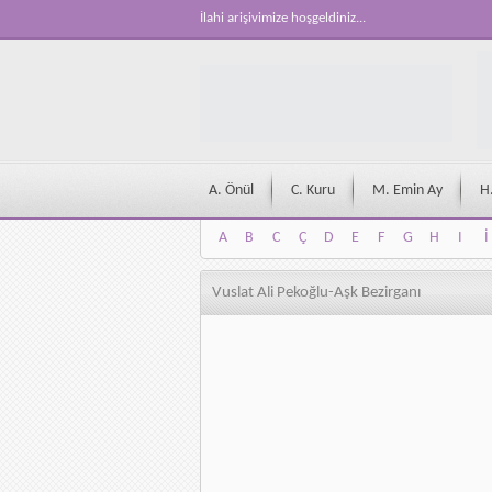
İlahi arişivimize hoşgeldiniz...
A. Önül
C. Kuru
M. Emin Ay
H
A
B
C
Ç
D
E
F
G
H
I
İ
A
B
C
Ç
D
E
F
G
H
I
İ
Vuslat Ali Pekoğlu-Aşk Bezirganı