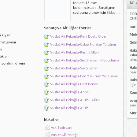
En 
toplam 15 eser
için
bulunmaktadır. Sanatçının
sayfasına gitmek için
tıklayın
.
FİRD
GÜZZ
nur
Sanatçıya Ait Diğer Eserler
Mele
 kıyanı
Vuslat Ali Pekoğlu-Kimi Dosta Gider
mmet giyeni
Güln
Vuslat Ali Pekoğlu-Çalap Nurdan Yaratmış
nı
Hak
Vuslat Ali Pekoğlu-Kerim Allah
Yaln
tik anı
olmay
Vuslat Ali Pekoğlu-Sevdim Seni Mabuduma
r gördüm diyeni
Hali
Vuslat Ali Pekoğlu-Vakti Seher
hazr
Vuslat Ali Pekoğlu-Ben Yürürüm Yane Yane
Hak
Vuslat Ali Pekoğlu-Dert Bende
ilgin
Vuslat Ali Pekoğlu-Anne
Xem
Vuslat Ali Pekoğlu-Allahu Allah
sevg
eser
Vuslat Ali Pekoğlu-Allah
Mur
Etiketler
Aşk Bezirganı
Vuslat Ali Pekoğlu