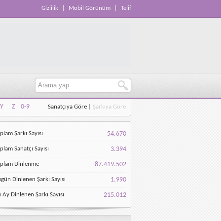
Gizlilik
Mobil Görünüm
Telif
Y
Z
0-9
Sanatçıya Göre
|
Şarkıya Göre
Y
Z
0-9
plam Şarkı Sayısı
54.670
plam Sanatçı Sayısı
3.394
oplam Dinlenme
87.419.502
gün Dinlenen Şarkı Sayısı
1.990
 Ay Dinlenen Şarkı Sayısı
215.012