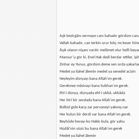
Aşk bezirgânı sermaye canı bahadır gördüm cana
Vallah bahadır, can terkin urur kılıç mı keser hi
Âşık olanın nişanı vardır melâmet olur belli beya
Mansur’u gör ki, Enel Hak dedi berdar ettiler, işit
Zinhar ey Yunus, gördüm deme sen orda yakarla
Medet ya ilahel âlemin medet ya senedel acizin
Neyleyim dünyayı bana Allah’ım gerek.
Gerekmez mâsivayı bana Subhan’ım gerek.
Ehl-i dünya, dünyada ehl-i ukbâ, ukbâda
Her biri bir sevdada bana Allah’ım gerek.
Bülbül güle karşı zar pervaneyi yakmış nar
Her kulun bir derdi var bana Allah’ım gerek.
Beyhûde hevayı ko Hakkı bula, gör yahu
Hüdâi’nin sözü bu bana Allah’ım gerek
Medet ya ilahel âlemin