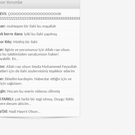
Son Yorumlar
EVS:
ÇOOOOOOOOOOOOOOOOOOK
ZZZZZZZZZZZZZZZZEEEEEEEEEEEEEEEEEEEEEEEEEEEEELLLLLLLLLLLLLLLLLLLLLLLL
han:
muhteşem bir ilahi bu maşallah
k berre dana:
İyiki bu ilahi yapılmış
ur Kılıç:
Müthiş bir ilahi
an:
İlginiz ve yorumunuz için Allah razı olsun.
ız bu talebinizden sanatçımızın haberi
abilir. En...
me:
Allah razı olsun Seyda Muhammed Feyzullah
etleri için de ilahi söylermisiniz teşekkür ederim
an:
Ekledim kardeşim. Haberdar ettiğin için ve
 için sağolasın.
gîn:
Hocam bu eserin videosu silinmiş
i FARKLI:
çok farklı bir ezgi olmuş. Duygu Yüklü
lere devam abicim...
a'Dd:
Hadi Hayırlı Olsun...