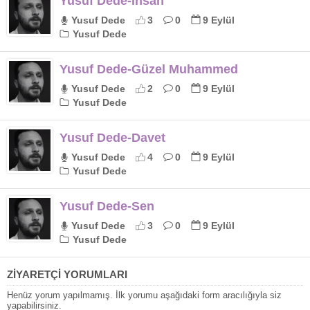
Yusuf Dede-İnsan
Yusuf Dede
3
0
9 Eylül
Yusuf Dede
Yusuf Dede-Güzel Muhammed
Yusuf Dede
2
0
9 Eylül
Yusuf Dede
Yusuf Dede-Davet
Yusuf Dede
4
0
9 Eylül
Yusuf Dede
Yusuf Dede-Sen
Yusuf Dede
3
0
9 Eylül
Yusuf Dede
ZİYARETÇİ YORUMLARI
Henüz yorum yapılmamış. İlk yorumu aşağıdaki form aracılığıyla siz
yapabilirsiniz.