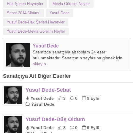
Hak Şerleri Hayreyler
Mevla Görelim Neyler
Sebat-2014 Albümü
Yusuf Dede
Yusuf Dede-Hak Şerleri Hayreyler
Yusuf Dede-Mevla Görelim Neyler
Yusuf Dede
Sitemizde sanatçıya ait toplam 24 eser
bulunmaktadır. Sanatçının sayfasına gitmek için
tıklayın
.
Sanatçıya Ait Diğer Eserler
Yusuf Dede-Sebat
Yusuf Dede
3
0
9 Eylül
Yusuf Dede
Yusuf Dede-Düş Oldum
Yusuf Dede
8
0
9 Eylül