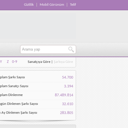
Gizlilik
Mobil Görünüm
Telif
Y
Z
0-9
Sanatçıya Göre
|
Şarkıya Göre
Y
Z
0-9
plam Şarkı Sayısı
54.700
plam Sanatçı Sayısı
3.394
oplam Dinlenme
87.489.814
gün Dinlenen Şarkı Sayısı
32.610
 Ay Dinlenen Şarkı Sayısı
283.805