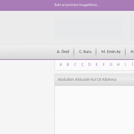
İlahi arişivimize hoşgeldiniz...
A. Önül
C. Kuru
M. Emin Ay
H
A
B
C
Ç
D
E
F
G
H
I
İ
A
B
C
Ç
D
E
F
G
H
I
İ
Abdullah Akbulak-Kul Ol Allahına