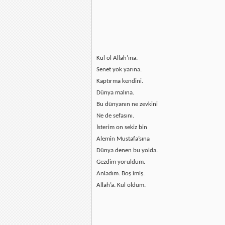
Kul ol Allah’ına.
Senet yok yarına.
Kaptırma kendini.
Dünya malına.
Bu dünyanın ne zevkini
Ne de sefasını.
İsterim on sekiz bin
Alemin Mustafa’sına
Dünya denen bu yolda.
Gezdim yoruldum.
Anladım. Boş imiş.
Allah’a. Kul oldum.