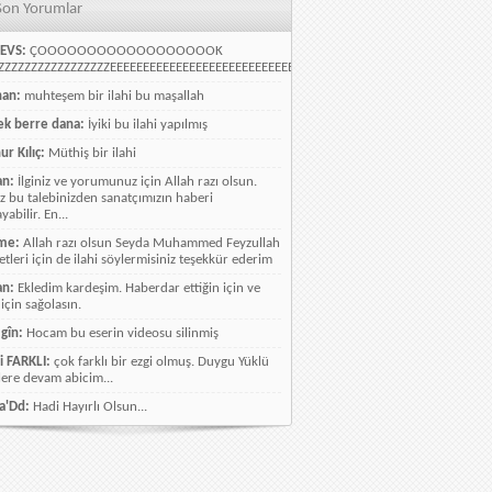
Son Yorumlar
EVS:
ÇOOOOOOOOOOOOOOOOOOK
ZZZZZZZZZZZZZZZZEEEEEEEEEEEEEEEEEEEEEEEEEEEEELLLLLLLLLLLLLLLLLLLLLLLL
han:
muhteşem bir ilahi bu maşallah
k berre dana:
İyiki bu ilahi yapılmış
ur Kılıç:
Müthiş bir ilahi
an:
İlginiz ve yorumunuz için Allah razı olsun.
ız bu talebinizden sanatçımızın haberi
abilir. En...
me:
Allah razı olsun Seyda Muhammed Feyzullah
etleri için de ilahi söylermisiniz teşekkür ederim
an:
Ekledim kardeşim. Haberdar ettiğin için ve
 için sağolasın.
gîn:
Hocam bu eserin videosu silinmiş
i FARKLI:
çok farklı bir ezgi olmuş. Duygu Yüklü
lere devam abicim...
a'Dd:
Hadi Hayırlı Olsun...