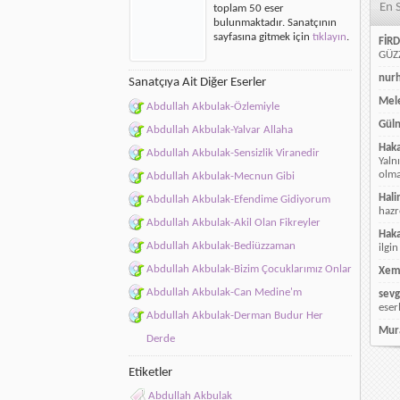
En 
toplam 50 eser
için
bulunmaktadır. Sanatçının
sayfasına gitmek için
tıklayın
.
FİRD
GÜZZ
nur
Sanatçıya Ait Diğer Eserler
Mele
Abdullah Akbulak-Özlemiyle
Güln
Abdullah Akbulak-Yalvar Allaha
Hak
Abdullah Akbulak-Sensizlik Viranedir
Yaln
olmay
Abdullah Akbulak-Mecnun Gibi
Hali
Abdullah Akbulak-Efendime Gidiyorum
hazr
Abdullah Akbulak-Akil Olan Fikreyler
Hak
Abdullah Akbulak-Bediüzzaman
ilgin
Abdullah Akbulak-Bizim Çocuklarımız Onlar
Xem
Abdullah Akbulak-Can Medine'm
sevg
eser
Abdullah Akbulak-Derman Budur Her
Mur
Derde
Etiketler
Abdullah Akbulak