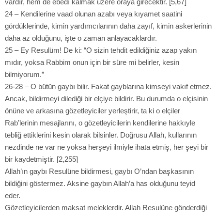
vardır, hem de ebedî kalmak üzere oraya girecektir. [5,67]
24 – Kendilerine vaad olunan azabı veya kıyamet saatini
gördüklerinde, kimin yardımcılarının daha zayıf, kimin askerlerinin
daha az olduğunu, işte o zaman anlayacaklardır.
25 – Ey Resulüm! De ki: “O sizin tehdit edildiğiniz azap yakın
mıdır, yoksa Rabbim onun için bir süre mi belirler, kesin
bilmiyorum.”
26-28 – O bütün gaybı bilir. Fakat gayblarına kimseyi vakıf etmez.
Ancak, bildirmeyi dilediği bir elçiye bildirir. Bu durumda o elçisinin
önüne ve arkasına gözetleyiciler yerleştirir, ta ki o elçiler
Rab’lerinin mesajlarını, o gözetleyicilerin kendilerine hakkıyle
tebliğ ettiklerini kesin olarak bilsinler. Doğrusu Allah, kullarının
nezdinde ne var ne yoksa herşeyi ilmiyle ihata etmiş, her şeyi bir
bir kaydetmiştir. [2,255]
Allah’ın gaybı Resulüne bildirmesi, gaybı O’ndan başkasının
bildiğini göstermez. Aksine gaybın Allah’a has olduğunu teyid
eder.
Gözetleyicilerden maksat meleklerdir. Allah Resulüne gönderdiği