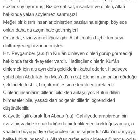
sözler söylüyormuş! Biz de saf saf, insanları ve cinleri, Allah
hakkında yalan söylemez sanmışız!
Meğer bir kısım insanlar cinlerden bazılarına sığınıp, böylece
onları daha da azgın hale getirmişler!
Onlar da, sizin zannettiğiniz gibi, Allah’ın ölen hiçbir kimseyi
diriltmeyeceğini zannetmişler.
Hz. Peygamber (a.s.)’ın Kur’ân dinleyen cinleri görüp görmediği
hakkında farklı rivayetler vardır. Hadisçiler cinlerin Kur’ân
dinlemek için altı ayrı defa geldiklerini kabul ederler. Hadiseye
şahid olan Abdullah İbn Mes’ud’un (r.a) Efendimizin onları gördüğü
şeklindeki tesbiti, birçok müfessirce tercih edilmektedir.
Cinlerin insanların dillerini bildikleri anlaşılıyor. Bütün dilleri
bilmeseler bile, yaşadıkları bölgenin dillerini öğrendikleri
düşünülebilir.
6. âyetle ilgili olarak İbn Abbas (r.a) “Cahiliyede araplardan biri
ıssız bir vadide konakladığında bir tehlikeden korktuğu zaman, o
vaadinin büyüğü diye düşünülen cinne sığınırdı.” Allah’ın dünyaya
halife kıldığı insanoğlu, Allah’tan gaflet edip cinlere sığınınca, onlar