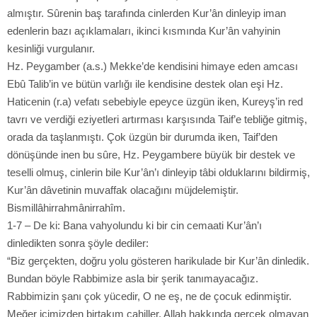
almıştır. Sûrenin baş tarafında cinlerden Kur’ân dinleyip iman
edenlerin bazı açıklamaları, ikinci kısmında Kur’ân vahyinin
kesinliği vurgulanır.
Hz. Peygamber (a.s.) Mekke’de kendisini himaye eden amcası
Ebû Talib’in ve bütün varlığı ile kendisine destek olan eşi Hz.
Haticenin (r.a) vefatı sebebiyle epeyce üzgün iken, Kureyş’in red
tavrı ve verdiği eziyetleri artırması karşısında Taif’e tebliğe gitmiş,
orada da taşlanmıştı. Çok üzgün bir durumda iken, Taif’den
dönüşünde inen bu sûre, Hz. Peygambere büyük bir destek ve
teselli olmuş, cinlerin bile Kur’ân’ı dinleyip tâbi olduklarını bildirmiş,
Kur’ân dâvetinin muvaffak olacağını müjdelemiştir.
Bismillâhirrahmânirrahîm.
1-7 – De ki: Bana vahyolundu ki bir cin cemaati Kur’ân’ı
dinledikten sonra şöyle dediler:
“Biz gerçekten, doğru yolu gösteren harikulade bir Kur’ân dinledik.
Bundan böyle Rabbimize asla bir şerik tanımayacağız.
Rabbimizin şanı çok yücedir, O ne eş, ne de çocuk edinmiştir.
Meğer içimizden birtakım cahiller, Allah hakkında gerçek olmayan