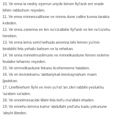
10. Ve enna la nedriy eşerrun uriyde bimen fiyl’ardı em erade
bihim rabbuhum reşeden.
11. Ve enna minnessalihune ve minna dune zalike kunna taraika
kıdeden.
12. Ve enna zanenna en len nu’cizallahe fiyl’ardı ve len nu’cizehu
hereben.
13. Ve enna lema semi’nelhuda amenna bihi femen yu’min
birabbihi fela yehafu bahsen ve la rehekan.
14. Ve enna minnelmuslimune ve minnelkasitune femen esleme
feulaike teharrev reşeden.
15. Ve emmelkasitune fekanu licehenneme hataben.
16. Ve en levistekamu ‘alettariykati leeskaynahum maen
ğadekan.
17. Lineftinehum fiyhi ve men yu’rıd ‘an zikri rabbihi yeslukhu
‘azaben sa’aden.
18. Ve ennelmesacide lillahi fela ted’u ma’allahi ehaden.
19. Ve ennehu lemma kame ‘abdullahi yed’uhu kadu yekunune
‘aleyhi libeden.