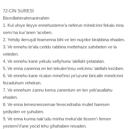
72-CİN SURESİ
Bismillahirrahmanirrahim
1. Kul uhıye ileyye ennehusteme’a neferun minelcinni fekalu inna
semı’na kur’anen ‘aceben.
2. Yehdiy ilerruşdi feamenna bihi ve len nuşrike birabbina ehaden.
3. Ve ennehu te’ala ceddu rabbina mettehaze sahıbeten ve la
veleden.
4. Ve ennehu kane yekulu sefiyhuna ‘alellahi şetatatan.
5. Ve enna zanenna en len tekulen’insu velcinnu ‘alellahi keziben.
6. Ve ennehu kane ricalun minel’insi ye’uzune biricalin minelcinni
fezaduhum rehekan.
7. Ve ennehum zannu kema zanentum en len yeb’asallahu
ehaden.
8. Ve enna lemesnessemae fevecednaha muliet haresen
şediyden ve şuhuben.
9. Ve enna kunna nak’udu minha meka’ıde lissem’ı femen
yestemi’ıl’ane yecid lehu şihahaben resaden.