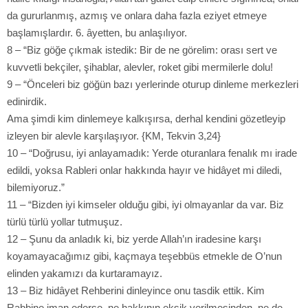
da gururlanmış, azmış ve onlara daha fazla eziyet etmeye
başlamışlardır. 6. âyetten, bu anlaşılıyor.
8 – “Biz göğe çıkmak istedik: Bir de ne görelim: orası sert ve
kuvvetli bekçiler, şihablar, alevler, roket gibi mermilerle dolu!
9 – “Önceleri biz göğün bazı yerlerinde oturup dinleme merkezleri
edinirdik.
Ama şimdi kim dinlemeye kalkışırsa, derhal kendini gözetleyip
izleyen bir alevle karşılaşıyor. {KM, Tekvin 3,24}
10 – “Doğrusu, iyi anlayamadık: Yerde oturanlara fenalık mı irade
edildi, yoksa Rableri onlar hakkında hayır ve hidâyet mi diledi,
bilemiyoruz.”
11 – “Bizden iyi kimseler olduğu gibi, iyi olmayanlar da var. Biz
türlü türlü yollar tutmuşuz.
12 – Şunu da anladık ki, biz yerde Allah’ın iradesine karşı
koyamayacağımız gibi, kaçmaya teşebbüs etmekle de O’nun
elinden yakamızı da kurtaramayız.
13 – Biz hidâyet Rehberini dinleyince onu tasdik ettik. Kim
Rabbine iman ederse, ne hakkının eksik verilmesinden, ne de