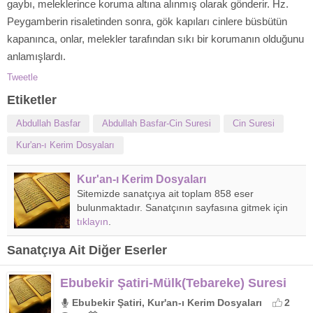
gaybı, meleklerince koruma altına alınmış olarak gönderir. Hz.
Peygamberin risaletinden sonra, gök kapıları cinlere büsbütün
kapanınca, onlar, melekler tarafından sıkı bir korumanın olduğunu
anlamışlardı.
Tweetle
Etiketler
Abdullah Basfar
Abdullah Basfar-Cin Suresi
Cin Suresi
Kur'an-ı Kerim Dosyaları
Kur'an-ı Kerim Dosyaları
Sitemizde sanatçıya ait toplam 858 eser
bulunmaktadır. Sanatçının sayfasına gitmek için
tıklayın
.
Sanatçıya Ait Diğer Eserler
Ebubekir Şatiri-Mülk(Tebareke) Suresi
Ebubekir Şatiri, Kur'an-ı Kerim Dosyaları
2