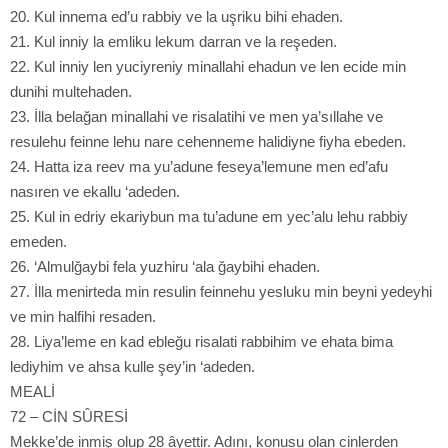
20. Kul innema ed’u rabbiy ve la uşriku bihi ehaden.
21. Kul inniy la emliku lekum darran ve la reşeden.
22. Kul inniy len yuciyreniy minallahi ehadun ve len ecide min
dunihi multehaden.
23. İlla belağan minallahi ve risalatihi ve men ya’sıllahe ve
resulehu feinne lehu nare cehenneme halidiyne fiyha ebeden.
24. Hatta iza reev ma yu’adune feseya’lemune men ed’afu
nasıren ve ekallu ‘adeden.
25. Kul in edriy ekariybun ma tu’adune em yec’alu lehu rabbiy
emeden.
26. ‘Almulğaybi fela yuzhiru ‘ala ğaybihi ehaden.
27. İlla menirteda min resulin feinnehu yesluku min beyni yedeyhi
ve min halfihi resaden.
28. Liya’leme en kad ebleğu risalati rabbihim ve ehata bima
lediyhim ve ahsa kulle şey’in ‘adeden.
MEALİ
72 – CİN SÛRESİ
Mekke’de inmiş olup 28 âyettir. Adını, konusu olan cinlerden