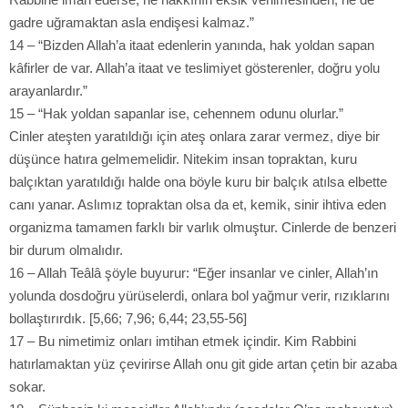
gadre uğramaktan asla endişesi kalmaz.”
14 – “Bizden Allah’a itaat edenlerin yanında, hak yoldan sapan
kâfirler de var. Allah’a itaat ve teslimiyet gösterenler, doğru yolu
arayanlardır.”
15 – “Hak yoldan sapanlar ise, cehennem odunu olurlar.”
Cinler ateşten yaratıldığı için ateş onlara zarar vermez, diye bir
düşünce hatıra gelmemelidir. Nitekim insan topraktan, kuru
balçıktan yaratıldığı halde ona böyle kuru bir balçık atılsa elbette
canı yanar. Aslımız topraktan olsa da et, kemik, sinir ihtiva eden
organizma tamamen farklı bir varlık olmuştur. Cinlerde de benzeri
bir durum olmalıdır.
16 – Allah Teâlâ şöyle buyurur: “Eğer insanlar ve cinler, Allah’ın
yolunda dosdoğru yürüselerdi, onlara bol yağmur verir, rızıklarını
bollaştırırdık. [5,66; 7,96; 6,44; 23,55-56]
17 – Bu nimetimiz onları imtihan etmek içindir. Kim Rabbini
hatırlamaktan yüz çevirirse Allah onu git gide artan çetin bir azaba
sokar.