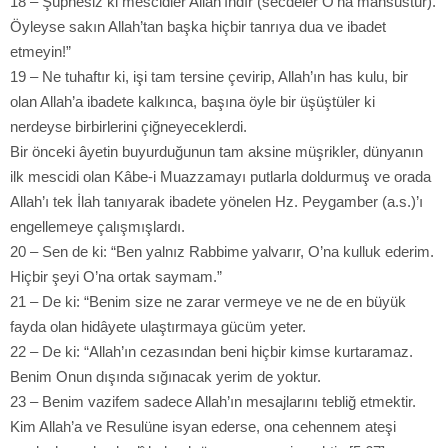
18 – Şüphesiz ki mescidler Allah’ındır (secdeler O’na mahsustur).
Öyleyse sakın Allah’tan başka hiçbir tanrıya dua ve ibadet
etmeyin!”
19 – Ne tuhaftır ki, işi tam tersine çevirip, Allah’ın has kulu, bir
olan Allah’a ibadete kalkınca, başına öyle bir üşüştüler ki
nerdeyse birbirlerini çiğneyeceklerdi.
Bir önceki âyetin buyurduğunun tam aksine müşrikler, dünyanın
ilk mescidi olan Kâbe-i Muazzamayı putlarla doldurmuş ve orada
Allah’ı tek İlah tanıyarak ibadete yönelen Hz. Peygamber (a.s.)’ı
engellemeye çalışmışlardı.
20 – Sen de ki: “Ben yalnız Rabbime yalvarır, O’na kulluk ederim.
Hiçbir şeyi O’na ortak saymam.”
21 – De ki: “Benim size ne zarar vermeye ve ne de en büyük
fayda olan hidâyete ulaştırmaya gücüm yeter.
22 – De ki: “Allah’ın cezasından beni hiçbir kimse kurtaramaz.
Benim Onun dışında sığınacak yerim de yoktur.
23 – Benim vazifem sadece Allah’ın mesajlarını tebliğ etmektir.
Kim Allah’a ve Resulüne isyan ederse, ona cehennem ateşi