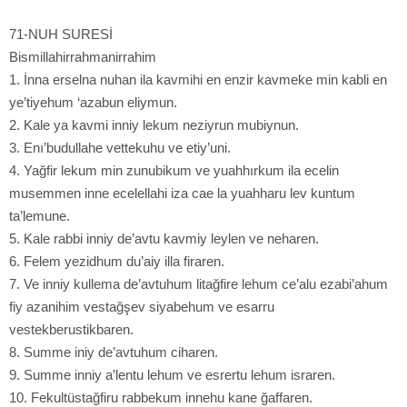
71-NUH SURESİ
Bismillahirrahmanirrahim
1. İnna erselna nuhan ila kavmihi en enzir kavmeke min kabli en
ye’tiyehum ‘azabun eliymun.
2. Kale ya kavmi inniy lekum neziyrun mubiynun.
3. Enı’budullahe vettekuhu ve etiy’uni.
4. Yağfir lekum min zunubikum ve yuahhırkum ila ecelin
musemmen inne ecelellahi iza cae la yuahharu lev kuntum
ta’lemune.
5. Kale rabbi inniy de’avtu kavmiy leylen ve neharen.
6. Felem yezidhum du’aiy illa firaren.
7. Ve inniy kullema de’avtuhum litağfire lehum ce’alu ezabi’ahum
fiy azanihim vestağşev siyabehum ve esarru
vestekberustikbaren.
8. Summe iniy de’avtuhum ciharen.
9. Summe inniy a’lentu lehum ve esrertu lehum israren.
10. Fekultüstağfiru rabbekum innehu kane ğaffaren.