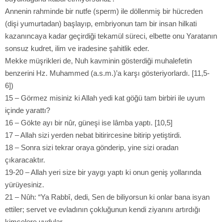
Annenin rahminde bir nutfe (sperm) ile döllenmiş bir hücreden
(dişi yumurtadan) başlayıp, embriyonun tam bir insan hilkati
kazanıncaya kadar geçirdiği tekamül süreci, elbette onu Yaratanın
sonsuz kudret, ilim ve iradesine şahitlik eder.
Mekke müşrikleri de, Nuh kavminin gösterdiği muhalefetin
benzerini Hz. Muhammed (a.s.m.)’a karşı gösteriyorlardı. [11,5-
6])
15 – Görmez misiniz ki Allah yedi kat göğü tam birbiri ile uyum
içinde yarattı?
16 – Gökte ayı bir nûr, güneşi ise lâmba yaptı. [10,5]
17 – Allah sizi yerden nebat bitirircesine bitirip yetiştirdi.
18 – Sonra sizi tekrar oraya gönderip, yine sizi oradan
çıkaracaktır.
19-20 – Allah yeri size bir yaygı yaptı ki onun geniş yollarında
yürüyesiniz.
21 – Nûh: “Ya Rabbî, dedi, Sen de biliyorsun ki onlar bana isyan
ettiler; servet ve evladının çokluğunun kendi ziyanını artırdığı
kimselere uydular.