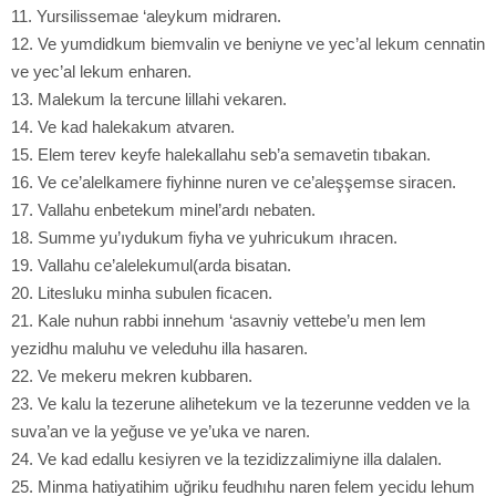
11. Yursilissemae ‘aleykum midraren.
12. Ve yumdidkum biemvalin ve beniyne ve yec’al lekum cennatin
ve yec’al lekum enharen.
13. Malekum la tercune lillahi vekaren.
14. Ve kad halekakum atvaren.
15. Elem terev keyfe halekallahu seb’a semavetin tıbakan.
16. Ve ce’alelkamere fiyhinne nuren ve ce’aleşşemse siracen.
17. Vallahu enbetekum minel’ardı nebaten.
18. Summe yu’ıydukum fiyha ve yuhricukum ıhracen.
19. Vallahu ce’alelekumul(arda bisatan.
20. Litesluku minha subulen ficacen.
21. Kale nuhun rabbi innehum ‘asavniy vettebe’u men lem
yezidhu maluhu ve veleduhu illa hasaren.
22. Ve mekeru mekren kubbaren.
23. Ve kalu la tezerune alihetekum ve la tezerunne vedden ve la
suva’an ve la yeğuse ve ye’uka ve naren.
24. Ve kad edallu kesiyren ve la tezidizzalimiyne illa dalalen.
25. Minma hatiyatihim uğriku feudhıhu naren felem yecidu lehum