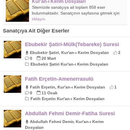
Kur'an-ı Kerim Dosyaları
Sitemizde sanatçıya ait toplam 858 eser
bulunmaktadır. Sanatçının sayfasına gitmek için
tıklayın
.
Sanatçıya Ait Diğer Eserler
Ebubekir Şatiri-Mülk(Tebareke) Suresi
Ebubekir Şatiri, Kur'an-ı Kerim Dosyaları
2
0
20 Mart
Ebubekir Şatiri Kur'an-ı Kerim Dosyaları
Fatih Erçetin-Amenerrasulü
Fatih Erçetin, Kur'an-ı Kerim Dosyaları
1
0
11 Ocak
Fatih Erçetin Kur'an-ı Kerim Dosyaları
Abdullah Fehmi Demir-Fatiha Suresi
Abdullah Fehmi Demir, Kur'an-ı Kerim
Dosyaları