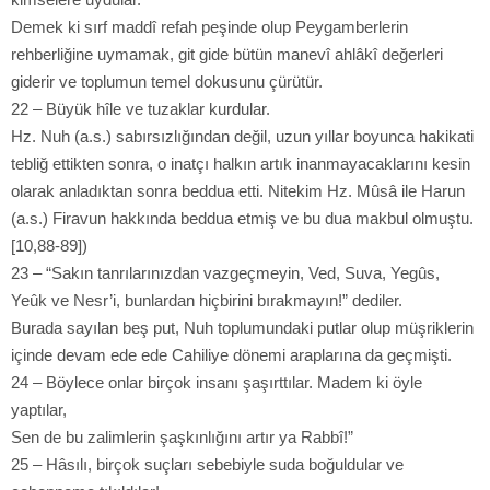
Demek ki sırf maddî refah peşinde olup Peygamberlerin
rehberliğine uymamak, git gide bütün manevî ahlâkî değerleri
giderir ve toplumun temel dokusunu çürütür.
22 – Büyük hîle ve tuzaklar kurdular.
Hz. Nuh (a.s.) sabırsızlığından değil, uzun yıllar boyunca hakikati
tebliğ ettikten sonra, o inatçı halkın artık inanmayacaklarını kesin
olarak anladıktan sonra beddua etti. Nitekim Hz. Mûsâ ile Harun
(a.s.) Firavun hakkında beddua etmiş ve bu dua makbul olmuştu.
[10,88-89])
23 – “Sakın tanrılarınızdan vazgeçmeyin, Ved, Suva, Yegûs,
Yeûk ve Nesr’i, bunlardan hiçbirini bırakmayın!” dediler.
Burada sayılan beş put, Nuh toplumundaki putlar olup müşriklerin
içinde devam ede ede Cahiliye dönemi araplarına da geçmişti.
24 – Böylece onlar birçok insanı şaşırttılar. Madem ki öyle
yaptılar,
Sen de bu zalimlerin şaşkınlığını artır ya Rabbî!”
25 – Hâsılı, birçok suçları sebebiyle suda boğuldular ve