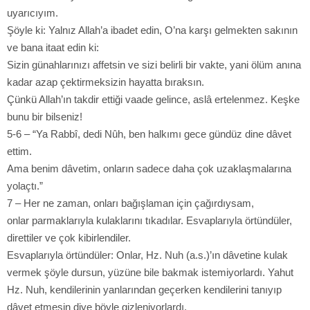
uyarıcıyım.
Şöyle ki: Yalnız Allah’a ibadet edin, O’na karşı gelmekten sakının
ve bana itaat edin ki:
Sizin günahlarınızı affetsin ve sizi belirli bir vakte, yani ölüm anına
kadar azap çektirmeksizin hayatta bıraksın.
Çünkü Allah’ın takdir ettiği vaade gelince, aslâ ertelenmez. Keşke
bunu bir bilseniz!
5-6 – “Ya Rabbî, dedi Nûh, ben halkımı gece gündüz dine dâvet
ettim.
Ama benim dâvetim, onların sadece daha çok uzaklaşmalarına
yolaçtı.”
7 – Her ne zaman, onları bağışlaman için çağırdıysam,
onlar parmaklarıyla kulaklarını tıkadılar. Esvaplarıyla örtündüler,
direttiler ve çok kibirlendiler.
Esvaplarıyla örtündüler: Onlar, Hz. Nuh (a.s.)’ın dâvetine kulak
vermek şöyle dursun, yüzüne bile bakmak istemiyorlardı. Yahut
Hz. Nuh, kendilerinin yanlarından geçerken kendilerini tanıyıp
dâvet etmesin diye böyle gizleniyorlardı.