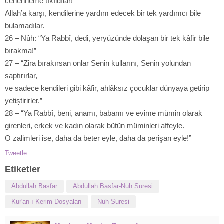
cehenneme tıkıldılar!
Allah’a karşı, kendilerine yardım edecek bir tek yardımcı bile
bulamadılar.
26 – Nûh: “Ya Rabbî, dedi, yeryüzünde dolaşan bir tek kâfir bile
bırakma!”
27 – “Zira bırakırsan onlar Senin kullarını, Senin yolundan
saptırırlar,
ve sadece kendileri gibi kâfir, ahlâksız çocuklar dünyaya getirip
yetiştirirler.”
28 – “Ya Rabbî, beni, anamı, babamı ve evime mümin olarak
girenleri, erkek ve kadın olarak bütün müminleri affeyle.
O zalimleri ise, daha da beter eyle, daha da perişan eyle!”
Tweetle
Etiketler
Abdullah Basfar
Abdullah Basfar-Nuh Suresi
Kur'an-ı Kerim Dosyaları
Nuh Suresi