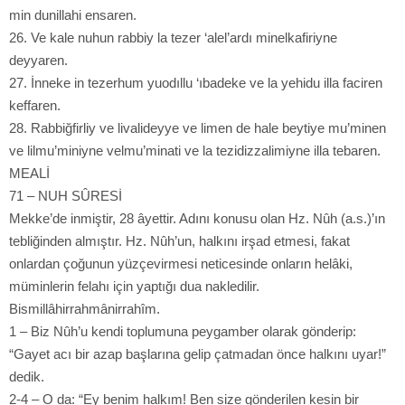
min dunillahi ensaren.
26. Ve kale nuhun rabbiy la tezer ‘alel’ardı minelkafiriyne
deyyaren.
27. İnneke in tezerhum yuodıllu ‘ıbadeke ve la yehidu illa faciren
keffaren.
28. Rabbiğfirliy ve livalideyye ve limen de hale beytiye mu’minen
ve lilmu’miniyne velmu’minati ve la tezidizzalimiyne illa tebaren.
MEALİ
71 – NUH SÛRESİ
Mekke’de inmiştir, 28 âyettir. Adını konusu olan Hz. Nûh (a.s.)’ın
tebliğinden almıştır. Hz. Nûh’un, halkını irşad etmesi, fakat
onlardan çoğunun yüzçevirmesi neticesinde onların helâki,
müminlerin felahı için yaptığı dua nakledilir.
Bismillâhirrahmânirrahîm.
1 – Biz Nûh’u kendi toplumuna peygamber olarak gönderip:
“Gayet acı bir azap başlarına gelip çatmadan önce halkını uyar!”
dedik.
2-4 – O da: “Ey benim halkım! Ben size gönderilen kesin bir