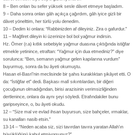
8 – Ben onları bu sefer yüksek sesle dâvet etmeye başladım.
9 – Daha sonra onları gâh açıkça çağırdım, gâh iyice gizli bir
dâvet yönelttim, her türlü yolu denedim.
10 – Dedim ki onlara: “Rabbinizden af dileyiniz. Zira o gafurdur.”
11 – Mağfiret dileyin ki üzerinize bol bol yağmur indirsin.
Hz. Ömer (r.a) kıtlık sebebiyle yağmur duasına çıktığında istiğfar
etmekle yetinince, etraftan: “Yağmur için dua etmediniz?” diye
sorulunca: “Ben, semanın yağmur gelen kapılarına vurdum”
buyurmuş, sonra da bu âyeti okumuştu.
Hasan el-Basrî’nin meclisinde bir şahıs kuraklıktan şikâyet etti. O
da: “İstiğfar et” dedi. Başkası malî sıkıntılardan, bir diğeri
çocuğunun olmadığından, birisi arazisinin verimsizliğinden
dertlenince, onlara da aynı şeyi söyledi. Etrafındakiler bunu
garipseyince, o, bu âyeti okudu.
12 – “Size mal ve evlad ihsan buyursun, size bahçeler, ırmaklar,
su kanalları nasib etsin.”
13-14 – “Neden acaba siz, sizi tavırdan tavıra yaratan Allah’ın
büyüklüğünü kabul etmiyorsunuz?”