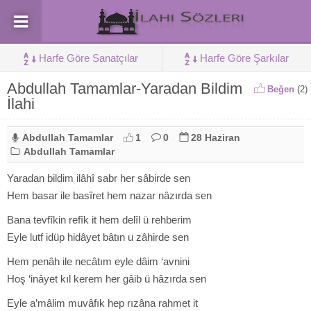
Harfe Göre Sanatçılar
Harfe Göre Şarkılar
Abdullah Tamamlar-Yaradan Bildim
Beğen
(
2
)
İlahi
Abdullah Tamamlar
1
0
28 Haziran
Abdullah Tamamlar
Yaradan bildim ilâhî sabr her sâbirde sen
Hem basar ile basîret hem nazar nâzırda sen
Bana tevfîkin refîk it hem delîl ü rehberim
Eyle lutf idüp hidâyet bâtın u zâhirde sen
Hem penâh ile necâtım eyle dâim ‘avnini
Hoş ‘inâyet kıl kerem her gâib ü hâzırda sen
Eyle a’mâlim muvâfık hep rızâna rahmet it