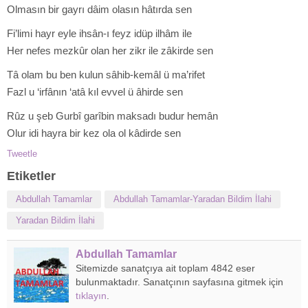
Olmasın bir gayrı dâim olasın hâtırda sen
Fi’limi hayr eyle ihsân-ı feyz idüp ilhâm ile
Her nefes mezkûr olan her zikr ile zâkirde sen
Tâ olam bu ben kulun sâhib-kemâl ü ma’rifet
Fazl u ‘irfânın ‘atâ kıl evvel ü âhirde sen
Rûz u şeb Gurbî garîbin maksadı budur hemân
Olur idi hayra bir kez ola ol kâdirde sen
Tweetle
Etiketler
Abdullah Tamamlar
Abdullah Tamamlar-Yaradan Bildim İlahi
Yaradan Bildim İlahi
Abdullah Tamamlar
Sitemizde sanatçıya ait toplam 4842 eser
bulunmaktadır. Sanatçının sayfasına gitmek için
tıklayın
.