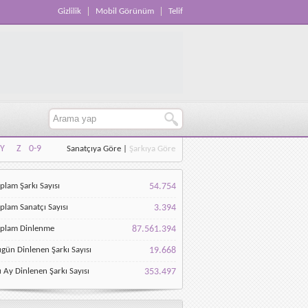
Gizlilik
Mobil Görünüm
Telif
Y
Z
0-9
Sanatçıya Göre
|
Şarkıya Göre
Y
Z
0-9
plam Şarkı Sayısı
54.754
plam Sanatçı Sayısı
3.394
oplam Dinlenme
87.561.394
gün Dinlenen Şarkı Sayısı
19.668
 Ay Dinlenen Şarkı Sayısı
353.497