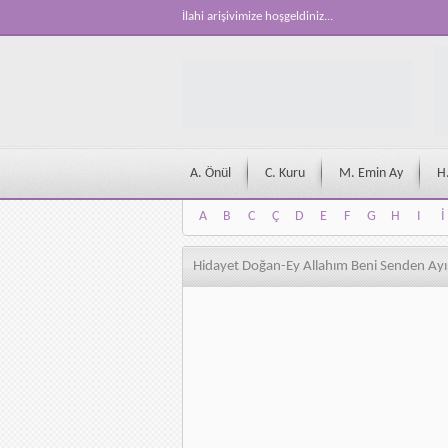
İlahi arişivimize hoşgeldiniz...
A. Önül
C. Kuru
M. Emin Ay
H
A
B
C
Ç
D
E
F
G
H
I
İ
A
B
C
Ç
D
E
F
G
H
I
İ
Hidayet Doğan-Ey Allahım Beni Senden Ay