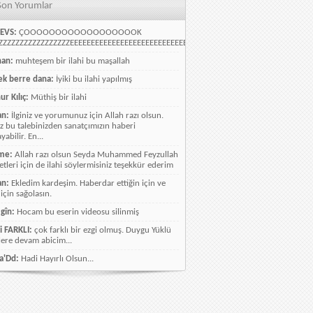
Son Yorumlar
EVS:
ÇOOOOOOOOOOOOOOOOOOK
ZZZZZZZZZZZZZZZZEEEEEEEEEEEEEEEEEEEEEEEEEEEEELLLLLLLLLLLLLLLLLLLLLLLL
han:
muhteşem bir ilahi bu maşallah
k berre dana:
İyiki bu ilahi yapılmış
ur Kılıç:
Müthiş bir ilahi
an:
İlginiz ve yorumunuz için Allah razı olsun.
ız bu talebinizden sanatçımızın haberi
abilir. En...
me:
Allah razı olsun Seyda Muhammed Feyzullah
etleri için de ilahi söylermisiniz teşekkür ederim
an:
Ekledim kardeşim. Haberdar ettiğin için ve
 için sağolasın.
gîn:
Hocam bu eserin videosu silinmiş
i FARKLI:
çok farklı bir ezgi olmuş. Duygu Yüklü
lere devam abicim...
a'Dd:
Hadi Hayırlı Olsun...