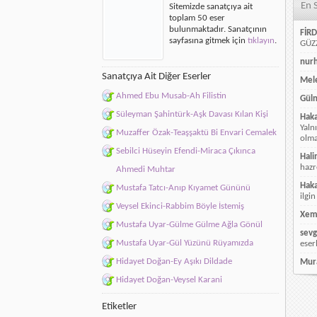
En 
Sitemizde sanatçıya ait
Beni
toplam 50 eser
Senden
bulunmaktadır. Sanatçının
Ayırma
FİRD
sayfasına gitmek için
tıklayın
.
için
GÜZZ
nur
Sanatçıya Ait Diğer Eserler
Mele
Ahmed Ebu Musab-Ah Filistin
Güln
Süleyman Şahintürk-Aşk Davası Kılan Kişi
Hak
Yaln
Muzaffer Özak-Teaşşaktü Bi Envari Cemalek
olmay
Sebilci Hüseyin Efendi-Miraca Çıkınca
Hali
hazr
Ahmedi Muhtar
Hak
Mustafa Tatcı-Anıp Kıyamet Gününü
ilgin
Veysel Ekinci-Rabbim Böyle İstemiş
Xem
Mustafa Uyar-Gülme Gülme Ağla Gönül
sevg
Mustafa Uyar-Gül Yüzünü Rüyamızda
eser
Hidayet Doğan-Ey Aşıkı Dildade
Mur
Hidayet Doğan-Veysel Karani
Etiketler