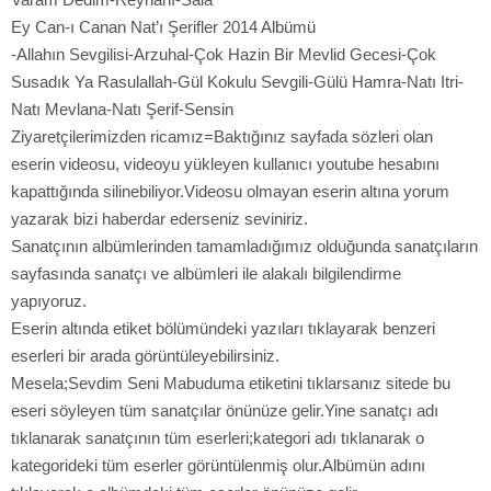
Ey Can-ı Canan Nat’ı Şerifler 2014 Albümü
-Allahın Sevgilisi-Arzuhal-Çok Hazin Bir Mevlid Gecesi-Çok
Susadık Ya Rasulallah-Gül Kokulu Sevgili-Gülü Hamra-Natı Itri-
Natı Mevlana-Natı Şerif-Sensin
Ziyaretçilerimizden ricamız=Baktığınız sayfada sözleri olan
eserin videosu, videoyu yükleyen kullanıcı youtube hesabını
kapattığında silinebiliyor.Videosu olmayan eserin altına yorum
yazarak bizi haberdar ederseniz seviniriz.
Sanatçının albümlerinden tamamladığımız olduğunda sanatçıların
sayfasında sanatçı ve albümleri ile alakalı bilgilendirme
yapıyoruz.
Eserin altında etiket bölümündeki yazıları tıklayarak benzeri
eserleri bir arada görüntüleyebilirsiniz.
Mesela;Sevdim Seni Mabuduma etiketini tıklarsanız sitede bu
eseri söyleyen tüm sanatçılar önünüze gelir.Yine sanatçı adı
tıklanarak sanatçının tüm eserleri;kategori adı tıklanarak o
kategorideki tüm eserler görüntülenmiş olur.Albümün adını