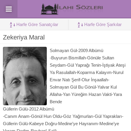
Harfe Göre Sanatçılar
Harfe Göre Şarkılar
Zekeriya Maral
Solmayan Gül-2009 Albümü
-Buyurun Bismillah-Gönüle Sultan
Seydam-Gül Yaprağı Tenin-İştiyak Ateşi
Ya Rasulallah-Koparma Kalayım-Nurul
Envar Natı Şerif-Olur İnşaallah-
Solmayan Gül Bu Gönül-Yalvar Kul
Allaha-Yan Yüreğim Hazan Vakti-Yara
Bende
Güllerin Gülü-2012 Albümü
-Canım Anam-Gönül Hun Oldu-Göz Yağmurları-Gül Yaprakları-
Güllerin Gülü-Kabeye Doğru-Medine’ye Hayranım-Medine’ye
Varam Dedim-Reyhanî-Salâ