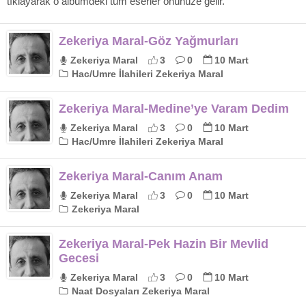
tıklayarak o albümdeki tüm eserler önünüze gelir.
Zekeriya Maral-Göz Yağmurları
Zekeriya Maral
3
0
10 Mart
Hac/Umre İlahileri Zekeriya Maral
Zekeriya Maral-Medine’ye Varam Dedim
Zekeriya Maral
3
0
10 Mart
Hac/Umre İlahileri Zekeriya Maral
Zekeriya Maral-Canım Anam
Zekeriya Maral
3
0
10 Mart
Zekeriya Maral
Zekeriya Maral-Pek Hazin Bir Mevlid
Gecesi
Zekeriya Maral
3
0
10 Mart
Naat Dosyaları Zekeriya Maral