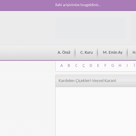
İlahi arişivimize hoşgeldiniz...
A. Önül
C. Kuru
M. Emin Ay
H
A
B
C
Ç
D
E
F
G
H
I
İ
A
B
C
Ç
D
E
F
G
H
I
İ
Kardelen Çiçekleri-Veysel Karani