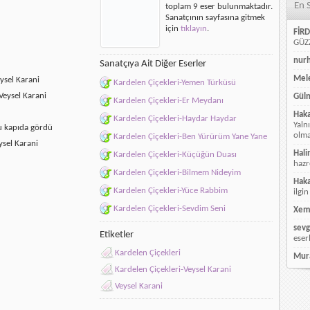
En 
toplam 9 eser bulunmaktadır.
Sanatçının sayfasına gitmek
için
tıklayın
.
FİRD
GÜZZ
nur
Sanatçıya Ait Diğer Eserler
Mele
ysel Karani
Kardelen Çiçekleri-Yemen Türküsü
Veysel Karani
Güln
Kardelen Çiçekleri-Er Meydanı
Hak
Kardelen Çiçekleri-Haydar Haydar
Yaln
u kapıda gördü
olmay
Kardelen Çiçekleri-Ben Yürürüm Yane Yane
ysel Karani
Hali
Kardelen Çiçekleri-Küçüğün Duası
hazr
Kardelen Çiçekleri-Bilmem Nideyim
Hak
Kardelen Çiçekleri-Yüce Rabbim
ilgin
Kardelen Çiçekleri-Sevdim Seni
Xem
sevg
Etiketler
eser
Kardelen Çiçekleri
Mur
Kardelen Çiçekleri-Veysel Karani
Veysel Karani