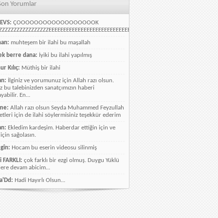
Son Yorumlar
EVS:
ÇOOOOOOOOOOOOOOOOOOK
ZZZZZZZZZZZZZZZZEEEEEEEEEEEEEEEEEEEEEEEEEEEEELLLLLLLLLLLLLLLLLLLLLLLL
han:
muhteşem bir ilahi bu maşallah
k berre dana:
İyiki bu ilahi yapılmış
ur Kılıç:
Müthiş bir ilahi
an:
İlginiz ve yorumunuz için Allah razı olsun.
ız bu talebinizden sanatçımızın haberi
abilir. En...
me:
Allah razı olsun Seyda Muhammed Feyzullah
etleri için de ilahi söylermisiniz teşekkür ederim
an:
Ekledim kardeşim. Haberdar ettiğin için ve
 için sağolasın.
gîn:
Hocam bu eserin videosu silinmiş
i FARKLI:
çok farklı bir ezgi olmuş. Duygu Yüklü
lere devam abicim...
a'Dd:
Hadi Hayırlı Olsun...