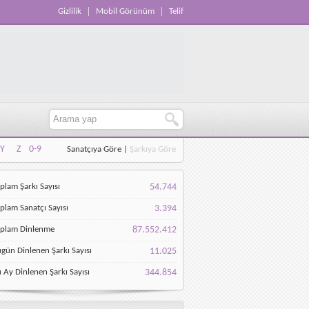
Gizlilik
Mobil Görünüm
Telif
Y
Z
0-9
Sanatçıya Göre
|
Şarkıya Göre
Y
Z
0-9
plam Şarkı Sayısı
54.744
plam Sanatçı Sayısı
3.394
oplam Dinlenme
87.552.412
gün Dinlenen Şarkı Sayısı
11.025
 Ay Dinlenen Şarkı Sayısı
344.854