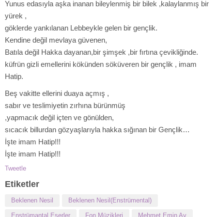
Yunus edasıyla aşka inanan bileylenmiş bir bilek ,kalaylanmış bir
yürek ,
göklerde yankılanan Lebbeykle gelen bir gençlik.
Kendine değil mevlaya güvenen,
Batıla değil Hakka dayanan,bir şimşek ,bir fırtına çevikliğinde.
küfrün gizli emellerini kökünden söküveren bir gençlik , imam
Hatip.
Beş vakitte ellerini duaya açmış ,
sabır ve teslimiyetin zırhına bürünmüş
,yapmacık değil içten ve gönülden,
sıcacık billurdan gözyaşlarıyla hakka sığınan bir Gençlik…
İşte imam Hatip!!!
İşte imam Hatip!!!
Tweetle
Etiketler
Beklenen Nesil
Beklenen Nesil(Enstrümental)
Enstrümantal Eserler
Fon Müzikleri
Mehmet Emin Ay