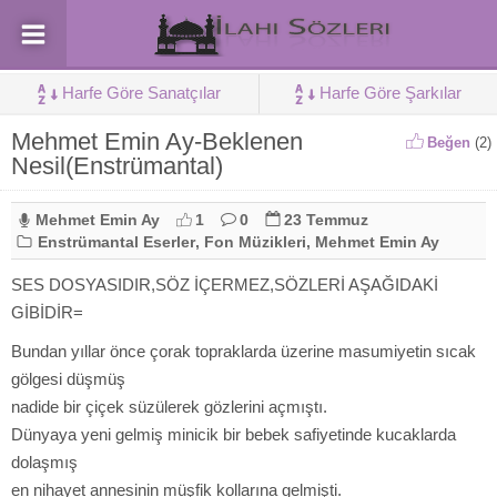
Harfe Göre Sanatçılar
Harfe Göre Şarkılar
Mehmet Emin Ay-Beklenen
Beğen
(
2
)
Nesil(Enstrümantal)
Mehmet Emin Ay
1
0
23 Temmuz
Enstrümantal Eserler
,
Fon Müzikleri
,
Mehmet Emin Ay
SES DOSYASIDIR,SÖZ İÇERMEZ,SÖZLERİ AŞAĞIDAKİ
GİBİDİR=
Bundan yıllar önce çorak topraklarda üzerine masumiyetin sıcak
gölgesi düşmüş
nadide bir çiçek süzülerek gözlerini açmıştı.
Dünyaya yeni gelmiş minicik bir bebek safiyetinde kucaklarda
dolaşmış
en nihayet annesinin müşfik kollarına gelmişti.