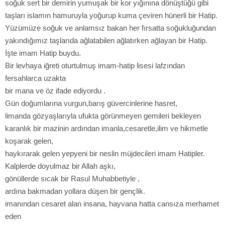
soğuk sert bir demirin yumuşak bir kor yığınına dönüştüğü gibi
taşları islamın hamuruyla yoğurup kuma çeviren hünerli bir Hatip.
Yüzümüze soğuk ve anlamsız bakan her fırsatta soğukluğundan
yakındığımız taşlarıda ağlatabilen ağlatırken ağlayan bir Hatip.
İşte imam Hatip buydu.
Bir levhaya iğreti oturtulmuş imam-hatip lisesi lafzından
fersahlarca uzakta
bir mana ve öz ifade ediyordu .
Gün doğumlarına vurgun,barış güvercinlerine hasret,
limanda gözyaşlarıyla ufukta görünmeyen gemileri bekleyen
karanlık bir mazinin ardından imanla,cesaretle,ilim ve hikmetle
koşarak gelen,
haykırarak gelen yepyeni bir neslin müjdecileri imam Hatipler.
Kalplerde doyulmaz bir Allah aşkı,
gönüllerde sıcak bir Rasul Muhabbetiyle ,
ardına bakmadan yollara düşen bir gençlik.
imanından cesaret alan insana, hayvana hatta cansıza merhamet
eden