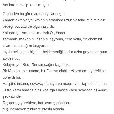
Adı imam Hatip konulmuştu.
O günden bu güne aradan yıllar geçti.
Zaman akreple yel kovanın arasında uzun voltalar atıp minicik
bebeği büyüttü ve olgunlaştırdı.
Yakışmıştı ismi ona imamdı O , önder.
zamanın ,mekanın, insanın ,eşyanın, cemiyetin, en önemlisi
islamın sancağını taşıyordu.
toydu belki,ama hiç kim beklemediği kadar azim gayret ve şuur
abidesiydi.
Kolaymıydı Resul’ün sancağını taşımak.
Bir Musab , bir usame, bir Fatıma olabilmek zor ama şerefli bir
görevdi bu.
Hatipti o insana, eşyaya,manaya va maddeye hitap eden bir hatip.
Küfre karşı amansız bir kasırga Hakk’a karşı sevecen bir Anne
şevkatinde,
Taşlanmış yüreklere, katılaşmış gönüllere ,
düşünemeyen zihinlere ateşin altında