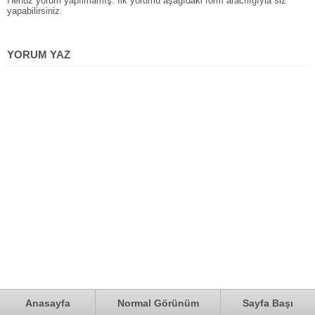
Henüz yorum yapılmamış. İlk yorumu aşağıdaki form aracılığıyla siz
yapabilirsiniz.
YORUM YAZ
Anasayfa
Normal Görünüm
Sayfa Başı