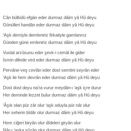
Cân bülbülü efgân eder durmaz dâim yâ Hû deyu
Gönülleri handân eder durmaz dâim yâ Hû deyu
‘Aşk demiyle demleniriz firkatiyle gamlanırız
Günden güne emleniriz durmaz dâim yâ Hû deyu
Vuslat arzûsunu eder şevk-i cemâl ile gider
İsmin dilinde vird eder durmaz dâim yâ Hû deyu
Pervâne-veş cevlân eder dost semtini seyrân eder
‘Aşk ile hem devrân eder durmaz dâim yâ Hû deyu
Dost dost deyu na’ra vurur meydân-ı ‘aşk içre durur
Her deminde lezzet bulur durmaz dâim yâ Hû deyu
‘Âşık olan pür zâr olur ‘aşk oduyla pür nâr olur
Her seherin bîdâr olur durmaz dâim yâ Hû deyu
Hem ciğeri biryân olur dîdeleri giryân olur
Nâr-ı ‘aşka sûzân olur durmaz dâim yâ Hû deyu