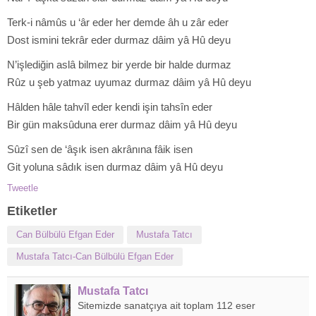
Terk-i nâmûs u ‘âr eder her demde âh u zâr eder
Dost ismini tekrâr eder durmaz dâim yâ Hû deyu
N’işlediğin aslâ bilmez bir yerde bir halde durmaz
Rûz u şeb yatmaz uyumaz durmaz dâim yâ Hû deyu
Hâlden hâle tahvîl eder kendi işin tahsîn eder
Bir gün maksûduna erer durmaz dâim yâ Hû deyu
Sûzî sen de ‘âşık isen akrânına fâik isen
Git yoluna sâdık isen durmaz dâim yâ Hû deyu
Tweetle
Etiketler
Can Bülbülü Efgan Eder
Mustafa Tatcı
Mustafa Tatcı-Can Bülbülü Efgan Eder
Mustafa Tatcı
Sitemizde sanatçıya ait toplam 112 eser