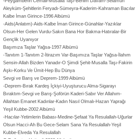
-Peygamberin Cemali-Musalla Taşı-Benim Davam-Selamün
Aleyküm-Şehitlerin Feryadı-Sümeyra-Kaderim-Kahraman Bacılar
Kalbe İman Girince-1996 Albümü
-Aids(Anlatım)-Aids-Kalbe İman Girince-Günahlar-Yazıklar
Olsun-Her Gelen Vurdu-Sakın Bana Hor Bakma-Hatıralar-Bir
Gençlik Uyanıyor
Başımıza Taşlar Yağsa-1997 Albümü
-Tanıtım 1-Tanıtım 2-İtirazım Var-Başımıza Taşlar Yağsa-İlahım
Sensin-Allah Bizden Yanadır-O Şimdi Şehit-Musalla Taşı-Fakirin
Aşkı-Korku Ve Ümit-Hep Bu Dünya
Sevgi ve Barış ve Deprem-1999 Albümü
-Deprem-Bırak Kardeş İçkiyi-Uyuşturucu Alma-Sigarayı
Bıraktım-Sevgi ve Barış-Şoförün Kaderi-Sabır Ver Allahım-
Allahtan Emanet Kadınlar-Kadın Nasıl Olmalı-Hazan Yaprağı
Yeşil Kubbe-2002 Albümü
-Hacılar-Yetimlerin Babası-Medine-Şefaat Ya Resulallah-Uğurlar
Olsun Hacci-Ah Bu Gece-Selam Sana Ya Resulallah-Yeşil
Kubbe-Elveda Ya Resulallah