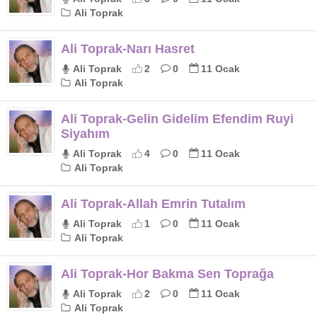
Ali Toprak
Ali Toprak-Narı Hasret
Ali Toprak
2
0
11 Ocak
Ali Toprak
Ali Toprak-Gelin Gidelim Efendim Ruyi
Siyahım
Ali Toprak
4
0
11 Ocak
Ali Toprak
Ali Toprak-Allah Emrin Tutalım
Ali Toprak
1
0
11 Ocak
Ali Toprak
Ali Toprak-Hor Bakma Sen Toprağa
Ali Toprak
2
0
11 Ocak
Ali Toprak