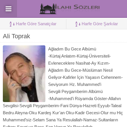
Harfe Göre Sanatçılar
Harfe Göre Şarkılar
Ali Toprak
Ağladım Bu Gece Albümü
-Kürtaj Anlatım-Kürtaj-Üniversiteli-
Evleneceklere Nasihat-Ay Kızım-
Ağladım Bu Gece-Müslüman Nesil
Geliyor-Kafirler İçin Yaşasın Cehennem-
Seviyorum Hz. Muhammed’i
Sevgili Peygamberim Albümü
-Muhammed’i Rüyamda Göster-Allahın
Sevgilisi-Sevgili Peygamberim-Fani Dünya-Hazreti Eyyub-Taleal
Bedru Aleyna-Oku Kardeş Kur’an Oku-Kadir Gecesi-Olur mu Hiç
Muhammed’siz-Selam Sana Ya Resulallah-Namaz-Sultanların
Sultanı-Sevgi ve Barış-Sen Varsın Ya Resulallah