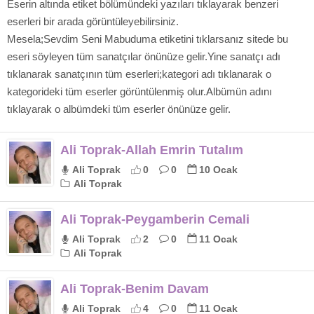
Eserin altında etiket bölümündeki yazıları tıklayarak benzeri
eserleri bir arada görüntüleyebilirsiniz.
Mesela;Sevdim Seni Mabuduma etiketini tıklarsanız sitede bu
eseri söyleyen tüm sanatçılar önünüze gelir.Yine sanatçı adı
tıklanarak sanatçının tüm eserleri;kategori adı tıklanarak o
kategorideki tüm eserler görüntülenmiş olur.Albümün adını
tıklayarak o albümdeki tüm eserler önünüze gelir.
Ali Toprak-Allah Emrin Tutalım
Ali Toprak
0
0
10 Ocak
Ali Toprak
Ali Toprak-Peygamberin Cemali
Ali Toprak
2
0
11 Ocak
Ali Toprak
Ali Toprak-Benim Davam
Ali Toprak
4
0
11 Ocak