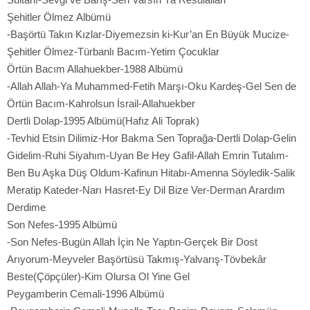
Şehitler Ölmez Albümü
-Başörtü Takın Kızlar-Diyemezsin ki-Kur’an En Büyük Mucize-
Şehitler Ölmez-Türbanlı Bacım-Yetim Çocuklar
Örtün Bacım Allahuekber-1988 Albümü
-Allah Allah-Ya Muhammed-Fetih Marşı-Oku Kardeş-Gel Sen de
Örtün Bacım-Kahrolsun İsrail-Allahuekber
Dertli Dolap-1995 Albümü(Hafız Ali Toprak)
-Tevhid Etsin Dilimiz-Hor Bakma Sen Toprağa-Dertli Dolap-Gelin
Gidelim-Ruhi Siyahım-Uyan Be Hey Gafil-Allah Emrin Tutalım-
Ben Bu Aşka Düş Oldum-Kafinun Hitabı-Amenna Söyledik-Salik
Meratip Kateder-Narı Hasret-Ey Dil Bize Ver-Derman Arardım
Derdime
Son Nefes-1995 Albümü
-Son Nefes-Bugün Allah İçin Ne Yaptın-Gerçek Bir Dost
Arıyorum-Meyveler Başörtüsü Takmış-Yalvarış-Tövbekâr
Beste(Çöpçüler)-Kim Olursa Ol Yine Gel
Peygamberin Cemali-1996 Albümü