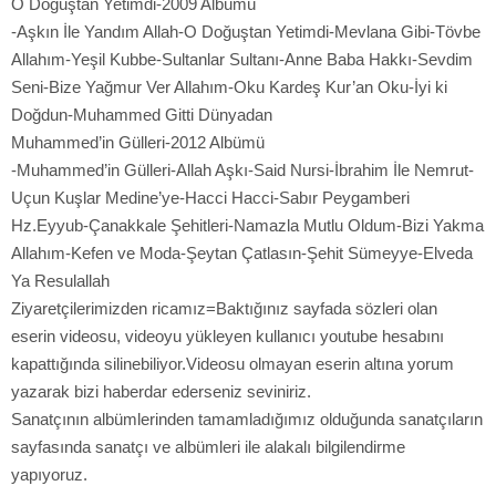
O Doğuştan Yetimdi-2009 Albümü
-Aşkın İle Yandım Allah-O Doğuştan Yetimdi-Mevlana Gibi-Tövbe
Allahım-Yeşil Kubbe-Sultanlar Sultanı-Anne Baba Hakkı-Sevdim
Seni-Bize Yağmur Ver Allahım-Oku Kardeş Kur’an Oku-İyi ki
Doğdun-Muhammed Gitti Dünyadan
Muhammed’in Gülleri-2012 Albümü
-Muhammed’in Gülleri-Allah Aşkı-Said Nursi-İbrahim İle Nemrut-
Uçun Kuşlar Medine’ye-Hacci Hacci-Sabır Peygamberi
Hz.Eyyub-Çanakkale Şehitleri-Namazla Mutlu Oldum-Bizi Yakma
Allahım-Kefen ve Moda-Şeytan Çatlasın-Şehit Sümeyye-Elveda
Ya Resulallah
Ziyaretçilerimizden ricamız=Baktığınız sayfada sözleri olan
eserin videosu, videoyu yükleyen kullanıcı youtube hesabını
kapattığında silinebiliyor.Videosu olmayan eserin altına yorum
yazarak bizi haberdar ederseniz seviniriz.
Sanatçının albümlerinden tamamladığımız olduğunda sanatçıların
sayfasında sanatçı ve albümleri ile alakalı bilgilendirme
yapıyoruz.