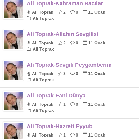
Ali Toprak-Kahraman Bacılar
Ali Toprak
2
0
11 Ocak
Ali Toprak
Ali Toprak-Allahın Sevgilisi
Ali Toprak
2
0
11 Ocak
Ali Toprak
Ali Toprak-Sevgili Peygamberim
Ali Toprak
3
0
11 Ocak
Ali Toprak
Ali Toprak-Fani Dünya
Ali Toprak
1
0
11 Ocak
Ali Toprak
Ali Toprak-Hazreti Eyyub
Ali Toprak
1
0
11 Ocak