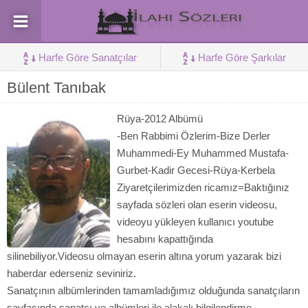
Harfe Göre Sanatçılar
Harfe Göre Şarkılar
Bülent Tanıbak
Rüya-2012 Albümü
-Ben Rabbimi Özlerim-Bize Derler
Muhammedi-Ey Muhammed Mustafa-
Gurbet-Kadir Gecesi-Rüya-Kerbela
Ziyaretçilerimizden ricamız=Baktığınız
sayfada sözleri olan eserin videosu,
videoyu yükleyen kullanıcı youtube
hesabını kapattığında
silinebiliyor.Videosu olmayan eserin altına yorum yazarak bizi
haberdar ederseniz seviniriz.
Sanatçının albümlerinden tamamladığımız olduğunda sanatçıların
sayfasında sanatçı ve albümleri ile alakalı bilgilendirme