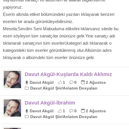
yapıyoruz.
Eserin altında etiket bölümündeki yazıları tıklayarak benzeri
eserleri bir arada görüntüleyebilirsiniz.
Mesela;Sevdim Seni Mabuduma etiketini tıklarsanız sitede bu
eseri söyleyen tüm sanatçılar önünüze gelir.Yine sanatçı adı
tıklanarak sanatçının tüm eserleri;kategori adı tıklanarak o
kategorideki tüm eserler görüntülenmiş olur.Albümün adını
tıklayarak o albümdeki tüm eserler önünüze gelir.
Davut Akgül-Kuşlarda Kaldı Aklımız
Davut Akgül
1
0
2 Ağustos
Davut Akgül Şiir/Anlatım Dosyaları
Davut Akgül-İbrahim
Davut Akgül
1
0
2 Ağustos
Davut Akgül Şiir/Anlatım Dosyaları