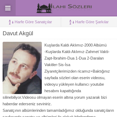
Harfe Göre Sanatçılar
Harfe Göre Şarkılar
Davut Akgül
Kuşlarda Kaldı Aklımız-2000 Albümü
-Kuşlarda Kaldı Aklımız-Zahmet Vakti-
Zapt-İbrahim-Dua 1-Dua 2-Daralan
Vakitler-Sis-İsa
Ziyaretçilerimizden ricamız=Baktığınız
sayfada sözleri olan eserin videosu,
videoyu yükleyen kullanıcı youtube
hesabını kapattığında
silinebiliyor.Videosu olmayan eserin altına yorum yazarak bizi
haberdar ederseniz seviniriz.
Sanatçının albümlerinden tamamladığımız olduğunda sanatçıların
sayfasında sanatçı ve albümleri ile alakalı bilgilendirme