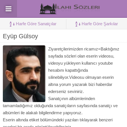
Harfe Göre Sanatçılar
Harfe Göre Şarkılar
Eyüp Gülsoy
Ziyaretçilerimizden ricamız=Baktığınız
sayfada sözleri olan eserin videosu,
videoyu yükleyen kullanıcı youtube
hesabını kapattığında
silinebiliyor.Videosu olmayan eserin
altına yorum yazarak bizi haberdar
ederseniz seviniriz.
Sanatçının albümlerinden
tamamladığımız olduğunda sanatçıların sayfasında sanatçı ve
albümleri ile alakalı bilgilendirme yapıyoruz.
Eserin altında etiket bölümündeki yazıları tıklayarak benzeri
eserleri bir arada görüntüleyebilirsiniz.