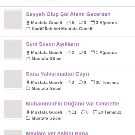
Seyyah Olup Şol Alemi Gezersen
Mustafa Güceli
5
0
3 Ağustos
Kadirî İlahileri Mustafa Güceli
Seni Seven Aşıkların
Mustafa Güceli
2
0
1 Ağustos
Mustafa Güceli
Sana Yalvarmadan Gayrı
Mustafa Güceli
3
0
30 Temmuz
Mustafa Güceli
Muhammed’in Düğünü Var Cennette
Mustafa Güceli
11
0
29 Temmuz
Mustafa Güceli
Mevlam Ver Aşkını Bana