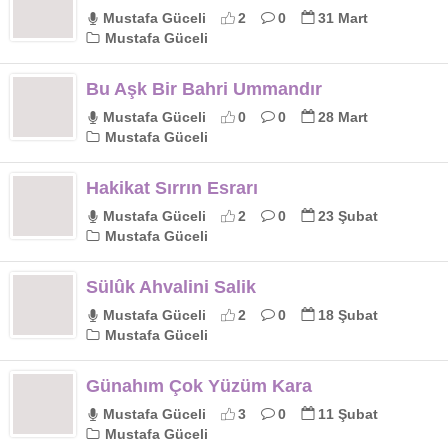
Mustafa Güceli
2
0
31 Mart
Mustafa Güceli
Bu Aşk Bir Bahri Ummandır
Mustafa Güceli
0
0
28 Mart
Mustafa Güceli
Hakikat Sırrın Esrarı
Mustafa Güceli
2
0
23 Şubat
Mustafa Güceli
Sülûk Ahvalini Salik
Mustafa Güceli
2
0
18 Şubat
Mustafa Güceli
Günahım Çok Yüzüm Kara
Mustafa Güceli
3
0
11 Şubat
Mustafa Güceli