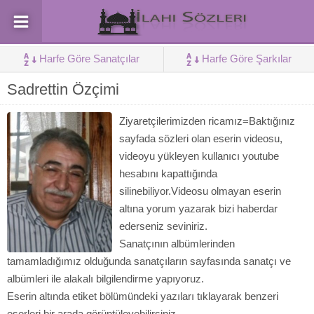
Harfe Göre Sanatçılar
Harfe Göre Şarkılar
Sadrettin Özçimi
Ziyaretçilerimizden ricamız=Baktığınız
sayfada sözleri olan eserin videosu,
videoyu yükleyen kullanıcı youtube
hesabını kapattığında
silinebiliyor.Videosu olmayan eserin
altına yorum yazarak bizi haberdar
ederseniz seviniriz.
Sanatçının albümlerinden
tamamladığımız olduğunda sanatçıların sayfasında sanatçı ve
albümleri ile alakalı bilgilendirme yapıyoruz.
Eserin altında etiket bölümündeki yazıları tıklayarak benzeri
eserleri bir arada görüntüleyebilirsiniz.