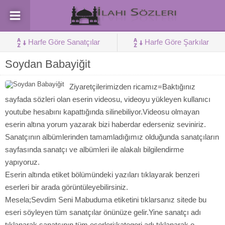
Harfe Göre Sanatçılar
Harfe Göre Şarkılar
Soydan Babayiğit
Ziyaretçilerimizden ricamız=Baktığınız
sayfada sözleri olan eserin videosu, videoyu yükleyen kullanıcı
youtube hesabını kapattığında silinebiliyor.Videosu olmayan
eserin altına yorum yazarak bizi haberdar ederseniz seviniriz.
Sanatçının albümlerinden tamamladığımız olduğunda sanatçıların
sayfasında sanatçı ve albümleri ile alakalı bilgilendirme
yapıyoruz.
Eserin altında etiket bölümündeki yazıları tıklayarak benzeri
eserleri bir arada görüntüleyebilirsiniz.
Mesela;Sevdim Seni Mabuduma etiketini tıklarsanız sitede bu
eseri söyleyen tüm sanatçılar önünüze gelir.Yine sanatçı adı
tıklanarak sanatçının tüm eserleri;kategori adı tıklanarak o