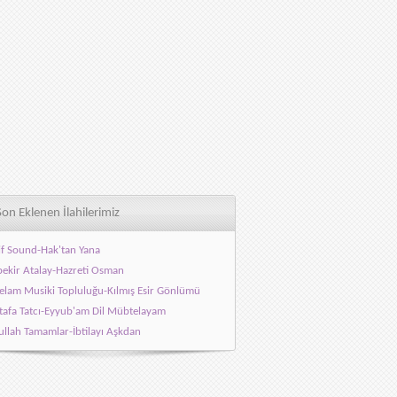
Son Eklenen İlahilerimiz
f Sound-Hak'tan Yana
ekir Atalay-Hazreti Osman
elam Musiki Topluluğu-Kılmış Esir Gönlümü
afa Tatcı-Eyyub'am Dil Mübtelayam
llah Tamamlar-İbtilayı Aşkdan