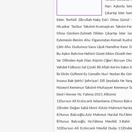
Narı Aşkınla Se
Çıkartıp İster İs
Eden Tevhidi Zikrullah-Nakş Esiri Olma Gönül
Hicazkar Tanbur Taksimi-Acemaşiran Taksim-Fera
Olma Gönlüm-Zulmeti Dilden Çıkartıp İster 
Eylemesin-Benim Ahu Figanımdan-Kemali Kudret
Çıktı Ahu Dudumuz-Sana Lâyık Hamdine Kasır Di
Bu Aşkın Bahrine-Nefsini Gözet Aklını Düzelt-Se
Yar Dilinden-Aşık Olan Kişinin Ciğeri Büryan O
Vahdet Fülkünü Sal Çünki Bil Allah Kerim-Sakın
İle Dinle Güftemi-Ey Cemalin Nuri Yezdan-Bu Gö
İnsana Bak-Şehiri Şehriyari Dili Şeydada Ne Ya
Hüseyni Kemençe Taksimi-Muhayyer Kemençe Tak
Dest-i Kevser Hz. Fatıma-2021 Albümü
1)Dursun Ali Erzincanlı Selamlama 2)Yunus Balcı
3)Ender Doğan Sabâ Ninni 4)Aziz Mahmut Hardal
6)Yunus Balcıoğlu,Aziz Mahmut Hardal Hz.Fâtım
8)Yunus Balcıoğlu Hz.Fâtıma Mevlidi 3.Bahi
10)Dursun Ali Erzincanlı Mevlid Duâsı 11)End