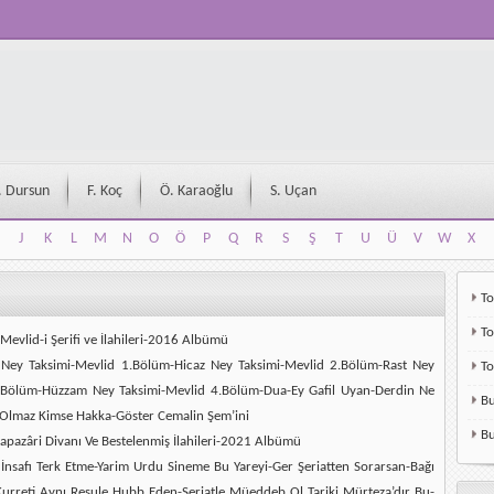
. Dursun
F. Koç
Ö. Karaoğlu
S. Uçan
J
K
L
M
N
O
Ö
P
Q
R
S
Ş
T
U
Ü
V
W
X
J
K
L
M
N
O
Ö
P
Q
R
S
Ş
T
U
Ü
V
W
X
To
To
Mevlid-i Şerifi ve İlahileri-2016 Albümü
k Ney Taksimi-Mevlid 1.Bölüm-Hicaz Ney Taksimi-Mevlid 2.Bölüm-Rast Ney
T
3.Bölüm-Hüzzam Ney Taksimi-Mevlid 4.Bölüm-Dua-Ey Gafil Uyan-Derdin Ne
Bu
l Olmaz Kimse Hakka-Göster Cemalin Şem’ini
Bu
pazâri Divanı Ve Bestelenmiş İlahileri-2021 Albümü
n İnsafı Terk Etme-Yarim Urdu Sineme Bu Yareyi-Ger Şeriatten Sorarsan-Bağı
urreti Aynı Resule Hubb Eden-Şeriatle Müeddeb Ol Tariki Mürteza’dır Bu-