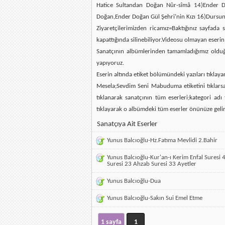
Hatice Sultandan Doğan Nûr-sîmâ 14)Ender Do
Doğan,Ender Doğan Gül Şehri’nin Kızı 16)Dursun 
Ziyaretçilerimizden ricamız=Baktığınız sayfada
kapattığında silinebiliyor.Videosu olmayan eserin
Sanatçının albümlerinden tamamladığımız olduğun
yapıyoruz.
Eserin altında etiket bölümündeki yazıları tıklaya
Mesela;Sevdim Seni Mabuduma etiketini tıklarsan
tıklanarak sanatçının tüm eserleri;kategori ad
tıklayarak o albümdeki tüm eserler önünüze gelir
Sanatçıya Ait Eserler
Yunus Balcıoğlu-Hz.Fatıma Mevlidi 2.Bahir
Yunus Balcıoğlu-Kur'an-ı Kerim Enfal Suresi 
Suresi 23 Ahzab Suresi 33 Ayetler
Yunus Balcıoğlu-Dua
Yunus Balcıoğlu-Sakın Sui Emel Etme
1 sayfa
1