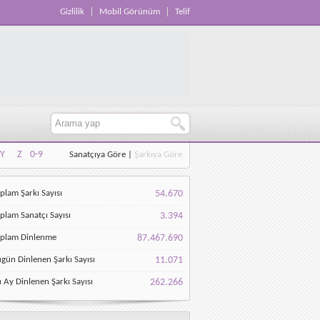
Gizlilik
Mobil Görünüm
Telif
Y
Z
0-9
Sanatçıya Göre
|
Şarkıya Göre
Y
Z
0-9
plam Şarkı Sayısı
54.670
plam Sanatçı Sayısı
3.394
oplam Dinlenme
87.467.690
gün Dinlenen Şarkı Sayısı
11.071
 Ay Dinlenen Şarkı Sayısı
262.266