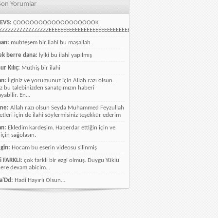
Son Yorumlar
EVS:
ÇOOOOOOOOOOOOOOOOOOK
ZZZZZZZZZZZZZZZZEEEEEEEEEEEEEEEEEEEEEEEEEEEEELLLLLLLLLLLLLLLLLLLLLLLL
han:
muhteşem bir ilahi bu maşallah
k berre dana:
İyiki bu ilahi yapılmış
ur Kılıç:
Müthiş bir ilahi
an:
İlginiz ve yorumunuz için Allah razı olsun.
ız bu talebinizden sanatçımızın haberi
abilir. En...
me:
Allah razı olsun Seyda Muhammed Feyzullah
etleri için de ilahi söylermisiniz teşekkür ederim
an:
Ekledim kardeşim. Haberdar ettiğin için ve
 için sağolasın.
gîn:
Hocam bu eserin videosu silinmiş
i FARKLI:
çok farklı bir ezgi olmuş. Duygu Yüklü
lere devam abicim...
a'Dd:
Hadi Hayırlı Olsun...