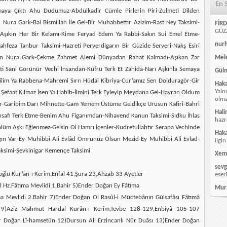
En 
maya Çıktı Ahu Dudumuz-Abdülkadir Cümle Pirlerin Piri-Zulmeti Dilden
en Nura Gark-Bai Bismillah İle Gel-Bir Muhabbettir Azizim-Rast Ney Taksimi-
FİRD
GÜZZ
 -Aşıkın Her Bir Kelamı-Kime Feryad Edem Ya Rabbi-Sakın Sui Emel Etme-
nur
hfeza Tanbur Taksimi-Hazreti Perverdigarın Bir Güzide Serveri-Nakş Esiri
isen Nura Gark-Çekme Zahmet Alemi Dünyadan Rahat Kalmadı-Aşıkan Zar
Mele
i Sani Görünür Vechi İnsandan-Küfrü Terk Et Zahida-Narı Aşkınla Semaya
Güln
lim Ya Rabbena-Mahremi Sırrı Hüdai Kibriya-Cur’amız Sen Dolduragör-Gir
Hak
Yaln
n Şefaat Kılmaz İsen Ya Habib-İlmini Terk Eyleyip Meydana Gel-Hayran Oldum
olmay
lur-Garibim Darı Mihnette-Gam Yemem Üstüme Geldikçe Urusun Kafiri-Bahri
Hali
 İnsafı Terk Etme-Benim Ahu Figanımdan-Nihavend Kanun Taksimi-Sıdku İhlas
hazr
nlüm Aşkı Eğlenmez-Gelsin Ol Hamrı İçenler-Kudretullahtır Serapa Vechinde
Hak
ngın Var-Ey Muhibbi Ali Evlâd Ömrünüz Olsun Mezid-Ey Muhibbi Ali Evlad-
ilgin
simi-Şevkinigar Kemençe Taksimi
Xem
sevg
oğlu Kur’an-ı Kerim,Enfal 41,Şura 23,Ahzab 33 Ayetler
eser
 Hz.Fâtıma Mevlidi 1.Bahir 5)Ender Doğan Ey Fâtıma
Mur
a Mevlidi 2.Bahir 7)Ender Doğan Ol Rasûl-i Müctebânın Gülsafâsı Fâtımâ
r 9)Aziz Mahmut Hardal Kurân-ı Kerîm,Tevbe 128-129,Enbiyâ 105-107
er Doğan Lî-hamsetün 12)Dursun Ali Erzincanlı Nûr Duâsı 13)Ender Doğan