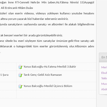
ğan İnne Fi’l-Cenneti Nehrân Min Leben,Hz.Fâtıma Ninnisi 15)Ayşegül
Ali Erzincanlı Hitâm Duâsı
 sözleri olan eserin videosu, videoyu yükleyen kullanıcı youtube hesabını
 altına yorum yazarak bizi haberdar ederseniz seviniriz.
da sanatçıların sayfasında sanatçı ve albümleri ile alakalı bilgilendirme
rak benzeri eserleri bir arada görüntüleyebilirsiniz.
ız sitede bu eseri söyleyen tüm sanatçılar önünüze gelir.Yine sanatçı adı
ı tıklanarak o kategorideki tüm eserler görüntülenmiş olur.Albümün adını
.
En 
Yunus Balcıoğlu-Hz.Fatıma Mevlidi 3.Bahir
Meri
Ebub
41 Şura
Tarık Genç-Geldi Aziz Ramazan
Tekk
Must
Yunus Balcıoğlu-Mevlid Üçüncü Bölüm
Abdu