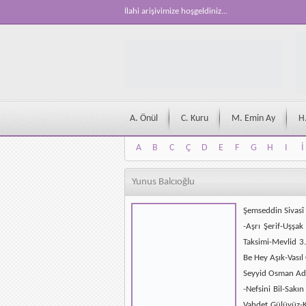
İlahi arişivimize hoşgeldiniz...
A. Önül
C. Kuru
M. Emin Ay
H
A
B
C
Ç
D
E
F
G
H
I
İ
A
B
C
Ç
D
E
F
G
H
I
İ
Yunus Balcıoğlu
Şemseddin Sivasî 
-Aşrı Şerif-Uşşa
Taksimi-Mevlid 
Be Hey Aşık-Vası
Seyyid Osman Ada
-Nefsini Bil-Sakı
Vahdet Gülüyüz-K