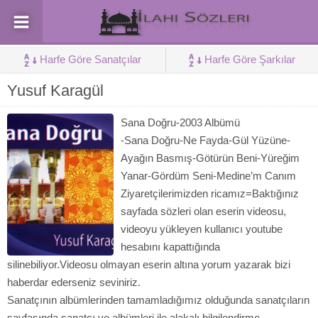
Harfe Göre Sanatçılar
Harfe Göre Şarkılar
Yusuf Karagül
Sana Doğru-2003 Albümü
-Sana Doğru-Ne Fayda-Gül Yüzüne-
Ayağın Basmış-Götürün Beni-Yüreğim
Yanar-Gördüm Seni-Medine’m Canım
Ziyaretçilerimizden ricamız=Baktığınız
sayfada sözleri olan eserin videosu,
videoyu yükleyen kullanıcı youtube
hesabını kapattığında
silinebiliyor.Videosu olmayan eserin altına yorum yazarak bizi
haberdar ederseniz seviniriz.
Sanatçının albümlerinden tamamladığımız olduğunda sanatçıların
sayfasında sanatçı ve albümleri ile alakalı bilgilendirme