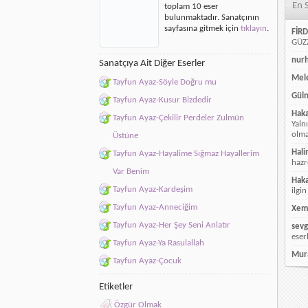
En 
toplam 10 eser
bulunmaktadır. Sanatçının
sayfasına gitmek için
tıklayın
.
FİRD
GÜZZ
nur
Sanatçıya Ait Diğer Eserler
Mele
Tayfun Ayaz-Söyle Doğru mu
Güln
Tayfun Ayaz-Kusur Bizdedir
Hak
Tayfun Ayaz-Çekilir Perdeler Zulmün
Yaln
olmay
Üstüne
Hali
Tayfun Ayaz-Hayalime Sığmaz Hayallerim
hazr
Var Benim
Hak
Tayfun Ayaz-Kardeşim
ilgin
Tayfun Ayaz-Anneciğim
Xem
Tayfun Ayaz-Her Şey Seni Anlatır
sevg
eser
Tayfun Ayaz-Ya Rasulallah
Mur
Tayfun Ayaz-Çocuk
Etiketler
Özgür Olmak