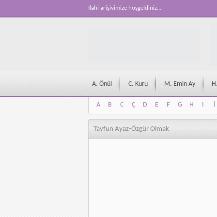
İlahi arişivimize hoşgeldiniz...
A. Önül
C. Kuru
M. Emin Ay
H
A
B
C
Ç
D
E
F
G
H
I
İ
A
B
C
Ç
D
E
F
G
H
I
İ
Tayfun Ayaz-Özgür Olmak