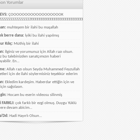
Son Yorumlar
EVS:
ÇOOOOOOOOOOOOOOOOOOK
ZZZZZZZZZZZZZZZZEEEEEEEEEEEEEEEEEEEEEEEEEEEEELLLLLLLLLLLLLLLLLLLLLLLL
han:
muhteşem bir ilahi bu maşallah
k berre dana:
İyiki bu ilahi yapılmış
ur Kılıç:
Müthiş bir ilahi
an:
İlginiz ve yorumunuz için Allah razı olsun.
ız bu talebinizden sanatçımızın haberi
abilir. En...
me:
Allah razı olsun Seyda Muhammed Feyzullah
etleri için de ilahi söylermisiniz teşekkür ederim
an:
Ekledim kardeşim. Haberdar ettiğin için ve
 için sağolasın.
gîn:
Hocam bu eserin videosu silinmiş
i FARKLI:
çok farklı bir ezgi olmuş. Duygu Yüklü
lere devam abicim...
a'Dd:
Hadi Hayırlı Olsun...