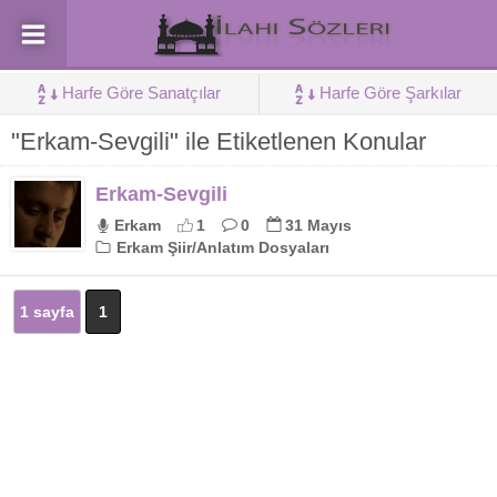
Harfe Göre Sanatçılar
Harfe Göre Şarkılar
"Erkam-Sevgili" ile Etiketlenen Konular
Erkam-Sevgili
Erkam
1
0
31 Mayıs
Erkam Şiir/Anlatım Dosyaları
1 sayfa
1