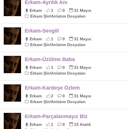
Erkam-Ayrılık Anı
Erkam
1
0
31 Mayıs
Erkam Şiir/Anlatım Dosyaları
Erkam-Sevgili
Erkam
1
0
31 Mayıs
Erkam Şiir/Anlatım Dosyaları
Erkam-Üzülme Baba
Erkam
1
0
31 Mayıs
Erkam Şiir/Anlatım Dosyaları
Erkam-Kardeşe Özlem
Erkam
2
0
31 Mayıs
Erkam Şiir/Anlatım Dosyaları
Erkam-Parçalanmayız Biz
Erkam
1
0
15 Aralık