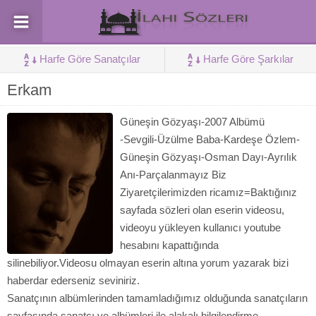
Harfe Göre Sanatçılar
Harfe Göre Şarkılar
Erkam
Güneşin Gözyaşı-2007 Albümü
-Sevgili-Üzülme Baba-Kardeşe Özlem-
Güneşin Gözyaşı-Osman Dayı-Ayrılık
Anı-Parçalanmayız Biz
Ziyaretçilerimizden ricamız=Baktığınız
sayfada sözleri olan eserin videosu,
videoyu yükleyen kullanıcı youtube
hesabını kapattığında
silinebiliyor.Videosu olmayan eserin altına yorum yazarak bizi
haberdar ederseniz seviniriz.
Sanatçının albümlerinden tamamladığımız olduğunda sanatçıların
sayfasında sanatçı ve albümleri ile alakalı bilgilendirme