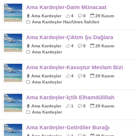
Ama Kardeşler-Daim Münacaat
Ama Kardeşler
4
0
29 Kasım
Ama Kardeşler Hac/Umre İlahileri
Ama Kardeşler-Çıktım Şu Dağlara
Ama Kardeşler
4
0
29 Kasım
Ama Kardeşler
Ama Kardeşler-Kavuştur Mevlam Bizi
Ama Kardeşler
4
0
29 Kasım
Ama Kardeşler
Ama Kardeşler-İçtik Elhamdülillah
Ama Kardeşler
1
0
29 Kasım
Ama Kardeşler
Ama Kardeşler-Getirdiler Burağı