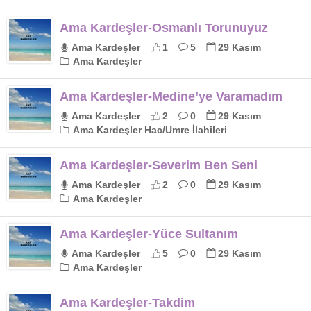
Ama Kardeşler-Osmanlı Torunuyuz
Ama Kardeşler
1
5
29 Kasım
Ama Kardeşler
Ama Kardeşler-Medine’ye Varamadım
Ama Kardeşler
2
0
29 Kasım
Ama Kardeşler Hac/Umre İlahileri
Ama Kardeşler-Severim Ben Seni
Ama Kardeşler
2
0
29 Kasım
Ama Kardeşler
Ama Kardeşler-Yüce Sultanım
Ama Kardeşler
5
0
29 Kasım
Ama Kardeşler
Ama Kardeşler-Takdim