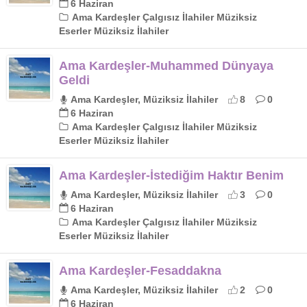
6 Haziran
Ama Kardeşler Çalgısız İlahiler Müziksiz
Eserler Müziksiz İlahiler
Ama Kardeşler-Muhammed Dünyaya
Geldi
Ama Kardeşler, Müziksiz İlahiler
8
0
6 Haziran
Ama Kardeşler Çalgısız İlahiler Müziksiz
Eserler Müziksiz İlahiler
Ama Kardeşler-İstediğim Haktır Benim
Ama Kardeşler, Müziksiz İlahiler
3
0
6 Haziran
Ama Kardeşler Çalgısız İlahiler Müziksiz
Eserler Müziksiz İlahiler
Ama Kardeşler-Fesaddakna
Ama Kardeşler, Müziksiz İlahiler
2
0
6 Haziran