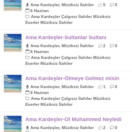
Ama Kardeşler, Müziksiz İlahiler
5
0
6 Haziran
Ama Kardeşler Çalgısız İlahiler Müziksiz
Eserler Müziksiz İlahiler
Ama Kardeşler-Sultanlar Sultanı
Ama Kardeşler, Müziksiz İlahiler
2
0
6 Haziran
Ama Kardeşler Çalgısız İlahiler Müziksiz
Eserler Müziksiz İlahiler
Ama Kardeşler-Ölmeye Gelmez misin
Ama Kardeşler, Müziksiz İlahiler
1
0
6 Haziran
Ama Kardeşler Çalgısız İlahiler Müziksiz
Eserler Müziksiz İlahiler
Ama Kardeşler-Ol Muhammed Neyledi
Ama Kardeşler, Müziksiz İlahiler
2
0