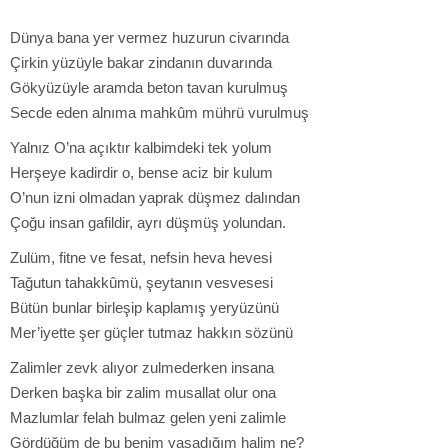
Dünya bana yer vermez huzurun civarında
Çirkin yüzüyle bakar zindanın duvarında
Gökyüzüyle aramda beton tavan kurulmuş
Secde eden alnıma mahkûm mührü vurulmuş
Yalnız O’na açıktır kalbimdeki tek yolum
Herşeye kadirdir o, bense aciz bir kulum
O’nun izni olmadan yaprak düşmez dalından
Çoğu insan gafildir, ayrı düşmüş yolundan.
Zulüm, fitne ve fesat, nefsin heva hevesi
Tağutun tahakkûmü, şeytanın vesvesesi
Bütün bunlar birleşip kaplamış yeryüzünü
Mer’iyette şer güçler tutmaz hakkın sözünü
Zalimler zevk alıyor zulmederken insana
Derken başka bir zalim musallat olur ona
Mazlumlar felah bulmaz gelen yeni zalimle
Gördüğüm de bu benim yaşadığım halim ne?