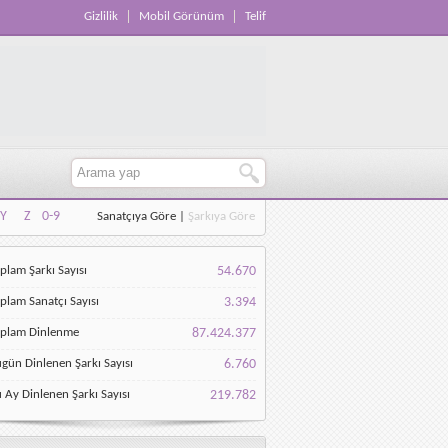
Gizlilik
Mobil Görünüm
Telif
Y
Z
0-9
Sanatçıya Göre
|
Şarkıya Göre
Y
Z
0-9
plam Şarkı Sayısı
54.670
plam Sanatçı Sayısı
3.394
oplam Dinlenme
87.424.377
gün Dinlenen Şarkı Sayısı
6.760
 Ay Dinlenen Şarkı Sayısı
219.782