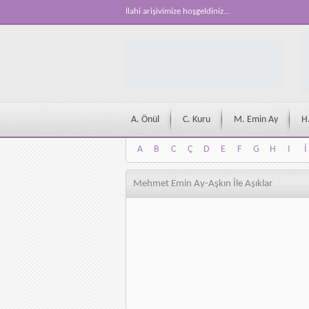
İlahi arişivimize hoşgeldiniz...
A. Önül
C. Kuru
M. Emin Ay
H
A
B
C
Ç
D
E
F
G
H
I
İ
A
B
C
Ç
D
E
F
G
H
I
İ
Mehmet Emin Ay-Aşkın İle Aşıklar