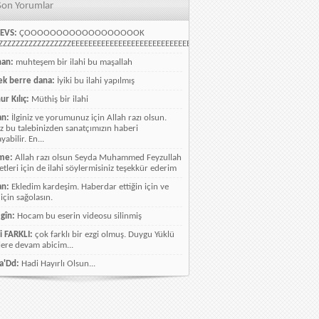
Son Yorumlar
EVS:
ÇOOOOOOOOOOOOOOOOOOK
ZZZZZZZZZZZZZZZZEEEEEEEEEEEEEEEEEEEEEEEEEEEEELLLLLLLLLLLLLLLLLLLLLLLL
han:
muhteşem bir ilahi bu maşallah
k berre dana:
İyiki bu ilahi yapılmış
ur Kılıç:
Müthiş bir ilahi
an:
İlginiz ve yorumunuz için Allah razı olsun.
ız bu talebinizden sanatçımızın haberi
abilir. En...
me:
Allah razı olsun Seyda Muhammed Feyzullah
etleri için de ilahi söylermisiniz teşekkür ederim
an:
Ekledim kardeşim. Haberdar ettiğin için ve
 için sağolasın.
gîn:
Hocam bu eserin videosu silinmiş
i FARKLI:
çok farklı bir ezgi olmuş. Duygu Yüklü
lere devam abicim...
a'Dd:
Hadi Hayırlı Olsun...