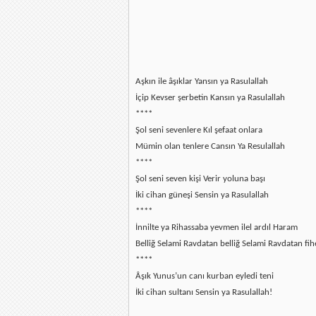
Aşkın ile âşıklar Yansın ya Rasulallah
İçip Kevser şerbetin Kansın ya Rasulallah
****
Şol seni sevenlere Kıl şefaat onlara
Mümin olan tenlere Cansın Ya Resulallah
****
Şol seni seven kişi Verir yoluna başı
İki cihan güneşi Sensin ya Rasulallah
****
İnnilte ya Rihassaba yevmen ilel ardıl Haram
Belliğ Selami Ravdatan belliğ Selami Ravdatan f
****
Âşık Yunus’un canı kurban eyledi teni
İki cihan sultanı Sensin ya Rasulallah!