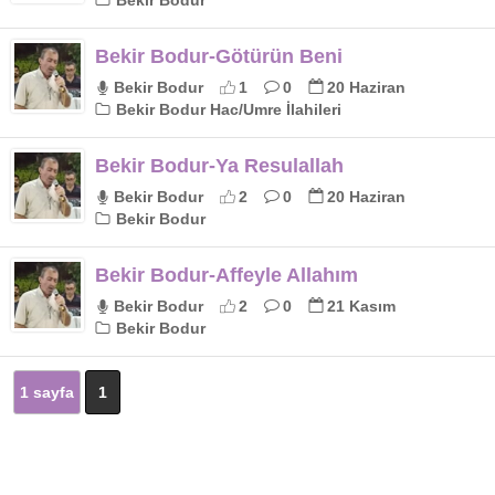
Bekir Bodur
Bekir Bodur-Götürün Beni
Bekir Bodur
1
0
20 Haziran
Bekir Bodur Hac/Umre İlahileri
Bekir Bodur-Ya Resulallah
Bekir Bodur
2
0
20 Haziran
Bekir Bodur
Bekir Bodur-Affeyle Allahım
Bekir Bodur
2
0
21 Kasım
Bekir Bodur
1 sayfa
1