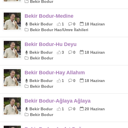
Bekir Bodur
Bekir Bodur-Medine
Bekir Bodur
1
0
18 Haziran
Bekir Bodur Hac/Umre İlahileri
Bekir Bodur-Hu Deyu
Bekir Bodur
3
0
18 Haziran
Bekir Bodur
Bekir Bodur-Hay Allahım
Bekir Bodur
1
0
18 Haziran
Bekir Bodur
Bekir Bodur-Ağlaya Ağlaya
Bekir Bodur
1
0
20 Haziran
Bekir Bodur