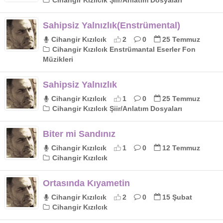
Cihangir Kızılcık Şiir/Anlatım Dosyaları
Sahipsiz Yalnızlık(Enstrümental)
Cihangir Kızılcık
2
0
25 Temmuz
Cihangir Kızılcık Enstrümantal Eserler Fon
Müzikleri
Sahipsiz Yalnızlık
Cihangir Kızılcık
1
0
25 Temmuz
Cihangir Kızılcık Şiir/Anlatım Dosyaları
Biter mi Sandınız
Cihangir Kızılcık
1
0
12 Temmuz
Cihangir Kızılcık
Ortasında Kıyametin
Cihangir Kızılcık
2
0
15 Şubat
Cihangir Kızılcık