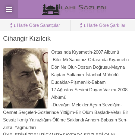
Harfe Göre Sanatçılar
Harfe Göre Şarkılar
Cihangir Kızılcık
Ortasında Kıyametin-2007 Albümü
-Biter Mi Sandınız-Ortasında Kıyametin-
Dön Ne Olur-Dostun Doğrusu-Mayna
Kaptan-Sultanım-İstanbul-Mühürlü
Dudaklar-Pişmanlık-Babam
17 Ağustos Sesimi Duyan Var mı-2008
Albümü
-Duvağını Melekler Açsın Sevdiğim-
Cennet Serçeleri-Gözlerinde Yittiğim-Bir Ölüm Başladı-Vefalı Bir
Sessizlikmiş Yalnızlığım-Ölüme Saklandı Annem-Babasın Sen-
Zilzal Yağmurları
ÜYELERİMİZDEN RİCAMIZ=SAYFADA SÖZLERİ OLAN