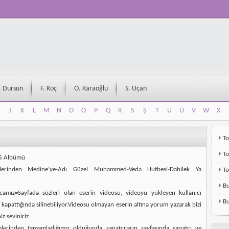
. Dursun
F. Koç
Ö. Karaoğlu
S. Uçan
J
K
L
M
N
O
Ö
P
Q
R
S
Ş
T
U
Ü
V
W
X
J
K
L
M
N
O
Ö
P
Q
R
S
Ş
T
U
Ü
V
W
X
To
To
16 Albümü
llerinden Medine’ye-Adı Güzel Muhammed-Veda Hutbesi-Dahilek Ya
T
Bu
camız=Sayfada sözleri olan eserin videosu, videoyu yükleyen kullanıcı
Bu
kapattığında silinebiliyor.Videosu olmayan eserin altına yorum yazarak bizi
z seviniriz.
mlerinden tamamladığımız olduğunda sanatçıların sayfasında sanatçı ve