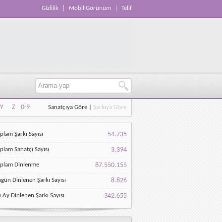
Gizlilik
Mobil Görünüm
Telif
Y
Z
0-9
Sanatçıya Göre
|
Şarkıya Göre
Y
Z
0-9
plam Şarkı Sayısı
54.735
plam Sanatçı Sayısı
3.394
oplam Dinlenme
87.550.155
gün Dinlenen Şarkı Sayısı
8.826
 Ay Dinlenen Şarkı Sayısı
342.655