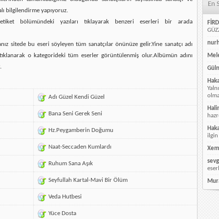
En 
alı bilgilendirme yapıyoruz.
etiket bölümündeki yazıları tıklayarak benzeri eserleri bir arada
FİRD
GÜZZ
nur
ız sitede bu eseri söyleyen tüm sanatçılar önünüze gelir.Yine sanatçı adı
ı tıklanarak o kategorideki tüm eserler görüntülenmiş olur.Albümün adını
Mele
.
Güln
Hak
Yaln
olmay
Adı Güzel Kendi Güzel
Hali
Bana Seni Gerek Seni
hazr
Hak
Hz.Peygamberin Doğumu
ilgin
Naat-Seccaden Kumlardı
Xem
sevg
Ruhum Sana Aşık
eser
Seyfullah Kartal-Mavi Bir Ölüm
Mur
Veda Hutbesi
Yüce Dosta