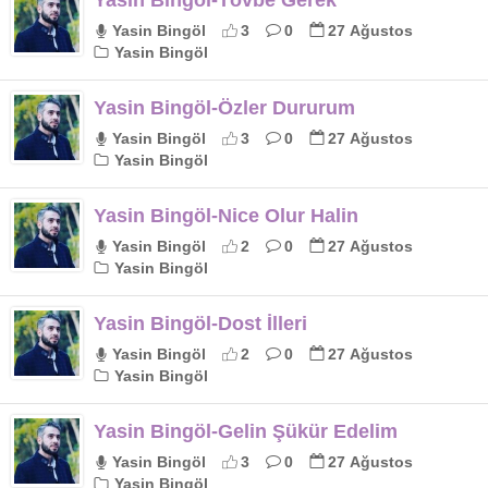
Yasin Bingöl-Tövbe Gerek
Yasin Bingöl
3
0
27 Ağustos
Yasin Bingöl
Yasin Bingöl-Özler Dururum
Yasin Bingöl
3
0
27 Ağustos
Yasin Bingöl
Yasin Bingöl-Nice Olur Halin
Yasin Bingöl
2
0
27 Ağustos
Yasin Bingöl
Yasin Bingöl-Dost İlleri
Yasin Bingöl
2
0
27 Ağustos
Yasin Bingöl
Yasin Bingöl-Gelin Şükür Edelim
Yasin Bingöl
3
0
27 Ağustos
Yasin Bingöl