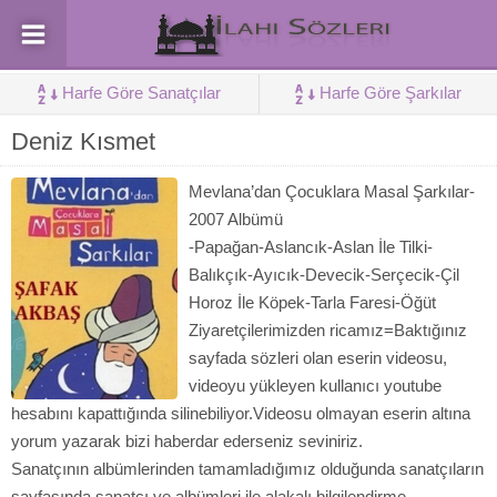
Harfe Göre Sanatçılar
Harfe Göre Şarkılar
Deniz Kısmet
Mevlana’dan Çocuklara Masal Şarkılar-
2007 Albümü
-Papağan-Aslancık-Aslan İle Tilki-
Balıkçık-Ayıcık-Devecik-Serçecik-Çil
Horoz İle Köpek-Tarla Faresi-Öğüt
Ziyaretçilerimizden ricamız=Baktığınız
sayfada sözleri olan eserin videosu,
videoyu yükleyen kullanıcı youtube
hesabını kapattığında silinebiliyor.Videosu olmayan eserin altına
yorum yazarak bizi haberdar ederseniz seviniriz.
Sanatçının albümlerinden tamamladığımız olduğunda sanatçıların
sayfasında sanatçı ve albümleri ile alakalı bilgilendirme