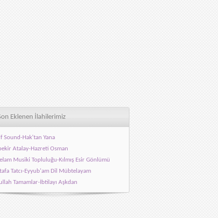
Son Eklenen İlahilerimiz
f Sound-Hak'tan Yana
ekir Atalay-Hazreti Osman
elam Musiki Topluluğu-Kılmış Esir Gönlümü
afa Tatcı-Eyyub'am Dil Mübtelayam
llah Tamamlar-İbtilayı Aşkdan