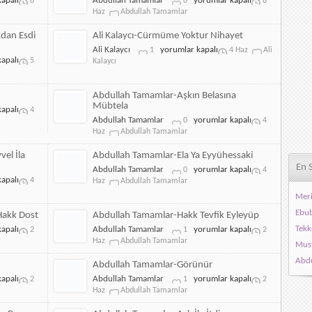
apalı
Abdullah Tamamlar
yorumlar kapalı
8
0
8
Oldum
Tamamlar-
Haz
Abdullah Tamamlar
için
Gönlümü
Divane
dan Esdi
Ali Kalaycı-Cürmüme Yoktur Nihayet
Kıldı
Ali
Ali Kalaycı
yorumlar kapalı
1
4 Haz
Ali
için
apalı
Kalaycı-
5
Kalaycı
Cürmüme
Yoktur
Nihayet
Abdullah Tamamlar-Aşkın Belasına
için
Mübtela
apalı
4
Abdullah
Abdullah Tamamlar
yorumlar kapalı
0
4
Tamamlar-
Haz
Abdullah Tamamlar
Aşkın
Belasına
el İla
Abdullah Tamamlar-Ela Ya Eyyühessaki
Mübtela
En 
Abdullah
Abdullah Tamamlar
yorumlar kapalı
0
4
için
apalı
Tamamlar-
4
Haz
Abdullah Tamamlar
Ela
Meri
Ya
Ebub
Eyyühessaki
Hakk Dost
Abdullah Tamamlar-Hakk Tevfik Eyleyüp
için
Abdullah
Tekk
apalı
Abdullah Tamamlar
yorumlar kapalı
2
1
2
Tamamlar-
Haz
Abdullah Tamamlar
Must
Hakk
Abdu
Tevfik
Abdullah Tamamlar-Görünür
Eyleyüp
Abdullah
apalı
Abdullah Tamamlar
yorumlar kapalı
2
1
2
için
Tamamlar-
Haz
Abdullah Tamamlar
Görünür
için