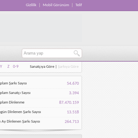
Gizlilik
Mobil Görünüm
Telif
Y
Z
0-9
Sanatçıya Göre
|
Şarkıya Göre
Y
Z
0-9
plam Şarkı Sayısı
54.670
plam Sanatçı Sayısı
3.394
oplam Dinlenme
87.470.159
gün Dinlenen Şarkı Sayısı
13.518
 Ay Dinlenen Şarkı Sayısı
264.713