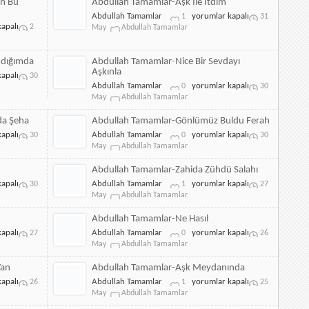
an Bu
Abdullah Tamamlar-Aşk İle İtdim
Abdullah
Abdullah Tamamlar
yorumlar kapalı
1
31
apalı
Tamamlar-
2
May
Abdullah Tamamlar
Aşk
İle
İtdim
ndığımda
Abdullah Tamamlar-Nice Bir Sevdayı
için
Aşkınla
apalı
30
Abdullah
Abdullah Tamamlar
yorumlar kapalı
0
30
Tamamlar-
May
Abdullah Tamamlar
Nice
Bir
da Şeha
Abdullah Tamamlar-Gönlümüz Buldu Ferah
Sevdayı
Abdullah
apalı
Abdullah Tamamlar
yorumlar kapalı
30
0
30
Aşkınla
Tamamlar-
May
Abdullah Tamamlar
için
Gönlümüz
Buldu
Abdullah Tamamlar-Zahida Zühdü Salahı
Ferah
Abdullah
apalı
Abdullah Tamamlar
yorumlar kapalı
30
1
27
için
Tamamlar-
May
Abdullah Tamamlar
Zahida
Zühdü
Abdullah Tamamlar-Ne Hasıl
Salahı
Abdullah
apalı
Abdullah Tamamlar
yorumlar kapalı
27
0
26
için
Tamamlar-
May
Abdullah Tamamlar
Ne
Hasıl
Yan
Abdullah Tamamlar-Aşk Meydanında
için
Abdullah
apalı
Abdullah Tamamlar
yorumlar kapalı
26
1
25
Tamamlar-
May
Abdullah Tamamlar
Aşk