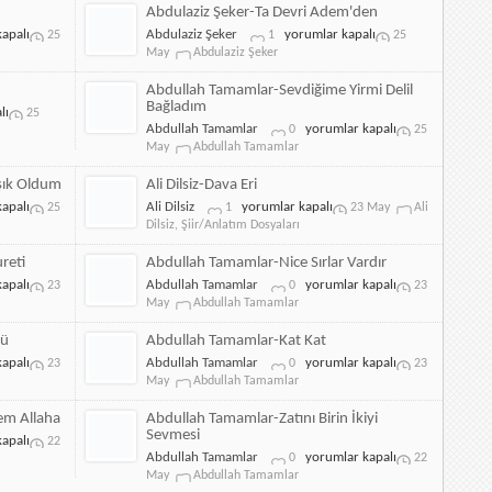
Meydanında
Abdulaziz Şeker-Ta Devri Adem'den
için
Abdulaziz
apalı
Abdulaziz Şeker
yorumlar kapalı
25
1
25
Şeker-
May
Abdulaziz Şeker
Ta
Devri
Abdullah Tamamlar-Sevdiğime Yirmi Delil
Adem'den
Bağladım
lı
25
için
Abdullah
Abdullah Tamamlar
yorumlar kapalı
0
25
Tamamlar-
May
Abdullah Tamamlar
Sevdiğime
Yirmi
şık Oldum
Ali Dilsiz-Dava Eri
Delil
Ali
apalı
Ali Dilsiz
yorumlar kapalı
25
1
23 May
Ali
Bağladım
Dilsiz-
Dilsiz
,
Şiir/Anlatım Dosyaları
için
Dava
Eri
reti
Abdullah Tamamlar-Nice Sırlar Vardır
için
Abdullah
apalı
Abdullah Tamamlar
yorumlar kapalı
23
0
23
Tamamlar-
May
Abdullah Tamamlar
Nice
Sırlar
dü
Abdullah Tamamlar-Kat Kat
Vardır
Abdullah
apalı
Abdullah Tamamlar
yorumlar kapalı
23
0
23
için
Tamamlar-
May
Abdullah Tamamlar
Kat
Kat
m Allaha
Abdullah Tamamlar-Zatını Birin İkiyi
için
Sevmesi
apalı
22
Abdullah
Abdullah Tamamlar
yorumlar kapalı
0
22
Tamamlar-
May
Abdullah Tamamlar
Zatını