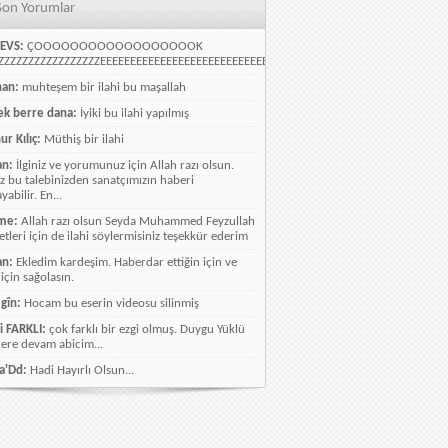
Son Yorumlar
EVS:
ÇOOOOOOOOOOOOOOOOOOK
ZZZZZZZZZZZZZZZZEEEEEEEEEEEEEEEEEEEEEEEEEEEEELLLLLLLLLLLLLLLLLLLLLLLL
han:
muhteşem bir ilahi bu maşallah
k berre dana:
İyiki bu ilahi yapılmış
ur Kılıç:
Müthiş bir ilahi
an:
İlginiz ve yorumunuz için Allah razı olsun.
ız bu talebinizden sanatçımızın haberi
abilir. En...
me:
Allah razı olsun Seyda Muhammed Feyzullah
etleri için de ilahi söylermisiniz teşekkür ederim
an:
Ekledim kardeşim. Haberdar ettiğin için ve
 için sağolasın.
gîn:
Hocam bu eserin videosu silinmiş
i FARKLI:
çok farklı bir ezgi olmuş. Duygu Yüklü
lere devam abicim...
a'Dd:
Hadi Hayırlı Olsun...