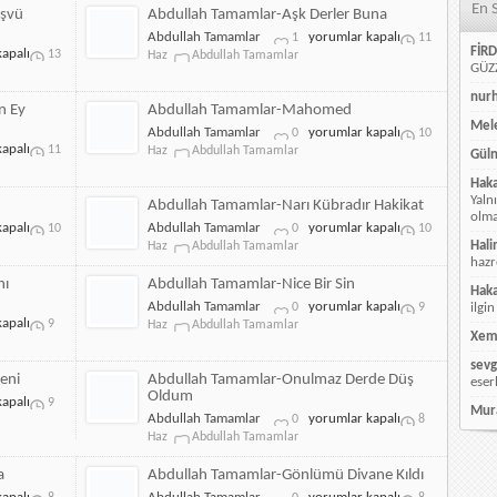
En 
Edeyim
eşvü
Abdullah Tamamlar-Aşk Derler Buna
için
Abdullah
Abdullah Tamamlar
yorumlar kapalı
1
11
FİRD
apalı
Tamamlar-
13
Haz
Abdullah Tamamlar
GÜZZ
Aşk
Derler
nur
Buna
n Ey
Abdullah Tamamlar-Mahomed
için
Mele
Abdullah
Abdullah Tamamlar
yorumlar kapalı
0
10
apalı
Tamamlar-
11
Haz
Abdullah Tamamlar
Güln
Mahomed
Hak
için
Yaln
Abdullah Tamamlar-Narı Kübradır Hakikat
olmay
Abdullah
apalı
Abdullah Tamamlar
yorumlar kapalı
10
0
10
Tamamlar-
Hali
Haz
Abdullah Tamamlar
Narı
hazr
Kübradır
nı
Abdullah Tamamlar-Nice Bir Sin
Hak
Hakikat
Abdullah
Abdullah Tamamlar
yorumlar kapalı
0
9
ilgin
için
apalı
Tamamlar-
9
Haz
Abdullah Tamamlar
Xem
Nice
Bir
sevg
Sin
eni
Abdullah Tamamlar-Onulmaz Derde Düş
eser
için
Oldum
apalı
9
Mur
Abdullah
Abdullah Tamamlar
yorumlar kapalı
0
8
Tamamlar-
Haz
Abdullah Tamamlar
Onulmaz
Derde
a
Abdullah Tamamlar-Gönlümü Divane Kıldı
Düş
Abdullah