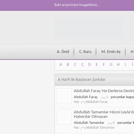
İlahi arişivimize hoşgeldiniz...
A. Önül
C. Kuru
M. Emin Ay
H
A
B
C
Ç
D
E
F
G
H
I
İ
A
B
C
Ç
D
E
F
G
H
I
İ
A Harfi ile Başlayan Şarkılar
Abdullah Faraç-Ne Derlerse Desin
Abdullah
Abdullah Faraç
yorumlar kapal
1
Faraç-
Haz
Abdullah Faraç
Ne
Derlerse
Abdullah Tamamlar-Hüsni Leyla'
Desinler
Haberdar Olmayan
için
Abdullah
Abdullah Tamamlar
yorumlar k
0
Tamamlar-
Haz
Abdullah Tamamlar
Hüsni