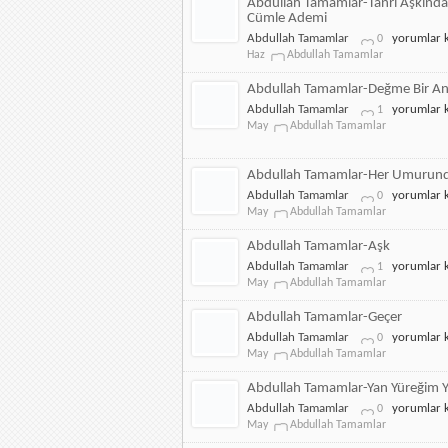
Abdullah Tamamlar-Tanrı Aşkınd
İtdi
Cümle Ademi
için
Abdullah
Abdullah Tamamlar
yorumlar k
0
Tamamlar-
Haz
Abdullah Tamamlar
Tanrı
Aşkından
Abdullah Tamamlar-Değme Bir A
Bu
Abdullah
Abdullah Tamamlar
yorumlar k
1
Cümle
Tamamlar-
May
Abdullah Tamamlar
Ademi
Değme
için
Bir
Andığımda
Abdullah Tamamlar-Her Umurun
için
Abdullah
Abdullah Tamamlar
yorumlar k
0
Tamamlar-
May
Abdullah Tamamlar
Her
Umurunda
Abdullah Tamamlar-Aşk
Şeha
Abdullah
Abdullah Tamamlar
yorumlar k
1
için
Tamamlar-
May
Abdullah Tamamlar
Aşk
için
Abdullah Tamamlar-Geçer
Abdullah
Abdullah Tamamlar
yorumlar k
0
Tamamlar-
May
Abdullah Tamamlar
Geçer
için
Abdullah Tamamlar-Yan Yüreğim 
Abdullah
Abdullah Tamamlar
yorumlar k
0
Tamamlar-
May
Abdullah Tamamlar
Yan