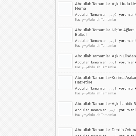
Leyla'dan
Abdullah Tamamlar-Aşkı Huda N
Haberdar
Nema
Olmayan
Abdullah
Abdullah Tamamlar
yorumlar k
0
için
Tamamlar-
Haz
Abdullah Tamamlar
Aşkı
Huda
Abdullah Tamamlar-Niçün Ağlarsı
Neşvü
Bülbül
Nema
Abdullah
Abdullah Tamamlar
yorumlar k
1
için
Tamamlar-
Haz
Abdullah Tamamlar
Niçün
Ağlarsın
Abdullah Tamamlar-Aşkın Elinden
Ey
Abdullah
Abdullah Tamamlar
yorumlar k
1
Bülbül
Tamamlar-
Haz
Abdullah Tamamlar
için
Aşkın
Elinden
Abdullah Tamamlar-Kerima Aşıka
için
Hazretine
Abdullah
Abdullah Tamamlar
yorumlar k
1
Tamamlar-
Haz
Abdullah Tamamlar
Kerima
Aşıkanı
Abdullah Tamamlar-Aşkı İlahidir B
Hazretine
Abdullah
Abdullah Tamamlar
yorumlar k
0
için
Tamamlar-
Haz
Abdullah Tamamlar
Aşkı
İlahidir
Beni
Abdullah Tamamlar-Derdin Odun
için
Abdullah