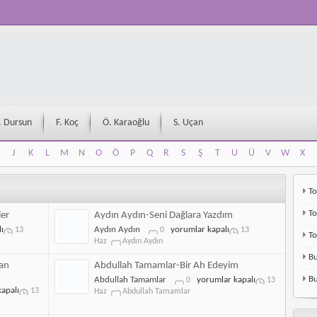
. Dursun
F. Koç
Ö. Karaoğlu
S. Uçan
J
K
L
M
N
O
Ö
P
Q
R
S
Ş
T
U
Ü
V
W
X
J
K
L
M
N
O
Ö
P
Q
R
S
Ş
T
U
Ü
V
W
X
To
To
ler
Aydın Aydın-Seni Dağlara Yazdım
Aydın
ı
Aydın Aydın
yorumlar kapalı
13
0
13
T
Aydın-
Haz
Aydın Aydın
Seni
Bu
Dağlara
dan
Abdullah Tamamlar-Bir Ah Edeyim
Yazdım
Abdullah
Bu
Abdullah Tamamlar
yorumlar kapalı
0
13
için
apalı
Tamamlar-
13
Haz
Abdullah Tamamlar
Bir
Ah