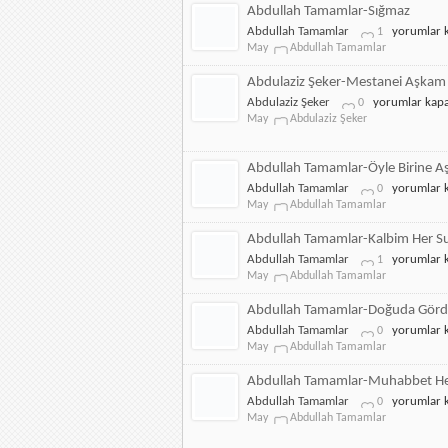
Yüreğim
Abdullah Tamamlar-Sığmaz
Yan
Abdullah
Abdullah Tamamlar
yorumlar k
1
için
Tamamlar-
May
Abdullah Tamamlar
Sığmaz
için
Abdulaziz Şeker-Mestanei Aşkam
Abdulaziz
Abdulaziz Şeker
yorumlar kapa
0
Şeker-
May
Abdulaziz Şeker
Mestanei
Aşkam
için
Abdullah Tamamlar-Öyle Birine A
Abdullah
Abdullah Tamamlar
yorumlar k
0
Tamamlar-
May
Abdullah Tamamlar
Öyle
Birine
Abdullah Tamamlar-Kalbim Her Su
Aşık
Abdullah
Abdullah Tamamlar
yorumlar k
1
Oldum
Tamamlar-
May
Abdullah Tamamlar
için
Kalbim
Her
Abdullah Tamamlar-Doğuda Gör
Sureti
Abdullah
Abdullah Tamamlar
yorumlar k
0
için
Tamamlar-
May
Abdullah Tamamlar
Doğuda
Gördü
Abdullah Tamamlar-Muhabbet He
için
Abdullah
Abdullah Tamamlar
yorumlar k
0
Tamamlar-
May
Abdullah Tamamlar
Muhabbet