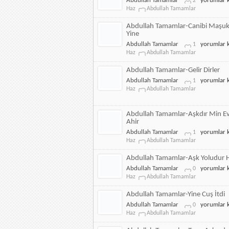
Abdullah Tamamlar
yorumlar k
2
Tamamlar-
Haz
Abdullah Tamamlar
Derdin
Oduna
Abdullah Tamamlar-Canibi Maşuk
için
Yine
Abdullah
Abdullah Tamamlar
yorumlar k
1
Tamamlar-
Haz
Abdullah Tamamlar
Canibi
Maşukdan
Abdullah Tamamlar-Gelir Dirler
Esdi
Abdullah
Abdullah Tamamlar
yorumlar k
1
Yine
Tamamlar-
Haz
Abdullah Tamamlar
için
Gelir
Dirler
için
Abdullah Tamamlar-Aşkdır Min Evv
Ahir
Abdullah
Abdullah Tamamlar
yorumlar k
1
Tamamlar-
Haz
Abdullah Tamamlar
Aşkdır
Min
Abdullah Tamamlar-Aşk Yoludur 
Evvel
Abdullah
Abdullah Tamamlar
yorumlar k
0
İla
Tamamlar-
Haz
Abdullah Tamamlar
Ahir
Aşk
için
Yoludur
Abdullah Tamamlar-Yine Cuş İtdi
Hakk
Abdullah
Abdullah Tamamlar
yorumlar k
0
Dost
Tamamlar-
Haz
Abdullah Tamamlar
için
Yine
Cuş