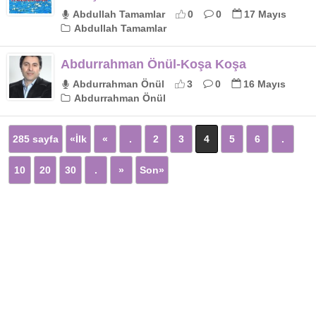
Abdullah Tamamlar
0
0
17 Mayıs
Abdullah Tamamlar
Abdurrahman Önül-Koşa Koşa
Abdurrahman Önül
3
0
16 Mayıs
Abdurrahman Önül
285 sayfa
«İlk
«
.
2
3
4
5
6
.
10
20
30
.
»
Son»